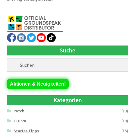
Suche
Aktionen & Neuigkeiten!
Kategorien
Patch
(13)
TOP20
(18)
Starter-Tipps
(15)