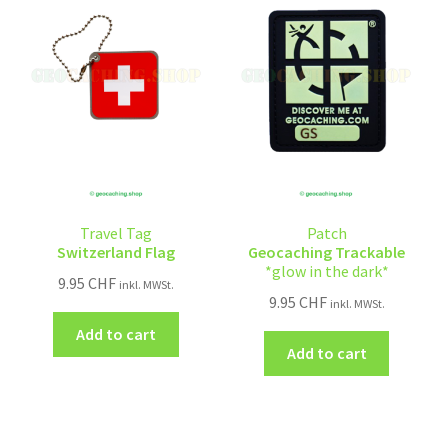
Travel Tag
Patch
Switzerland Flag
Geocaching Trackable
*glow in the dark*
9.95
CHF
inkl. MWSt.
9.95
CHF
inkl. MWSt.
Add to cart
Add to cart