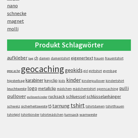
nano
schnecke
magnet
molli
Produkt Schlagwörter
aufkleber
eigenertext
ch
damen
damentshirt
frauen
frauentshirt
bag
geocaching
geokids
gymbag
geocache
girl
girltshirt
kinder
karabiner
keyclip
hipsterbag
kids
kinderpullover
kindertshirt
logo
pulli
metallclip
leuchtweste
opencaching
mädchen
mädchentshirt
pullover
rucksack
schluessel
schlüsselanhänger
pulloverkinder
tshirt
tarnung
t5
schweiz
sicherheitsweste
tshirtdamen
tshirtfrauen
turnsack
warnweste
tshirtgirl
tshirtkinder
tshirtmädchen