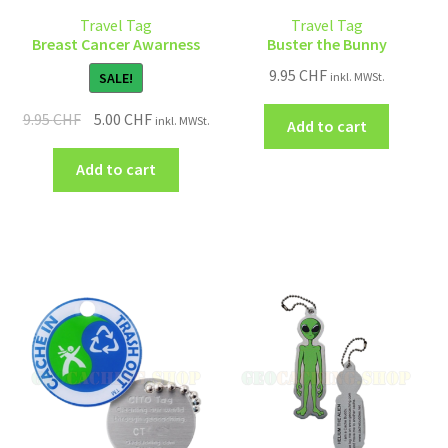
Travel Tag
Travel Tag
Breast Cancer Awarness
Buster the Bunny
9.95
CHF
SALE!
inkl. MWSt.
9.95
CHF
5.00
CHF
inkl. MWSt.
Add to cart
Add to cart