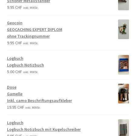
Schöner Metallständer
9.95
CHF
inkl. MWSt.
Geocoin
GEOCACHING EXPERT DIPLOM
ohne Trackingnummer
9.95
CHF
inkl. MWSt.
Logbuch
Logbuch Notizbuch
5.00
CHF
inkl. MWSt.
Dose
Gamelle
Inkl. camo Beschriftungsaufkleber
19.95
CHF
inkl. MWSt.
Logbuch
Logbuch Notizbuch mit Kugelschreiber
9.95
CHF