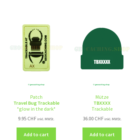
Patch
Mütze
Travel Bug Trackable
TBXXXX
*glow in the dark*
Trackable
9.95
CHF
36.00
CHF
inkl. MWSt.
inkl. MWSt.
Add to cart
Add to cart