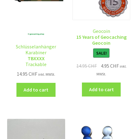
Geocoin
15 Years of Geocaching
Geocoin
Schlüsselanhänger
Karabiner
SALE!
TBXXXX
Trackable
14.95
CHF
4.95
CHF
inkl.
14.95
CHF
MWSt.
inkl. MWSt.
Add to cart
Add to cart