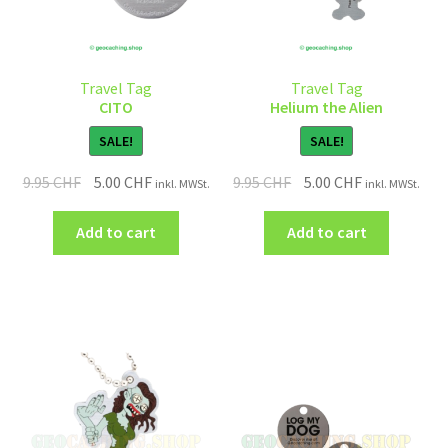
Travel Tag
Travel Tag
CITO
Helium the Alien
SALE!
SALE!
9.95
CHF
5.00
CHF
9.95
CHF
5.00
CHF
inkl. MWSt.
inkl. MWSt.
Add to cart
Add to cart