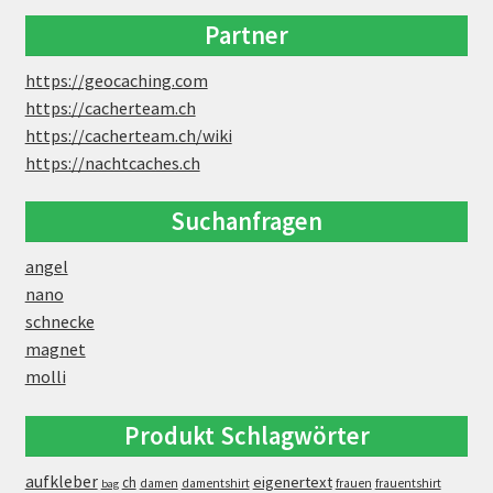
Partner
https://geocaching.com
https://cacherteam.ch
https://cacherteam.ch/wiki
https://nachtcaches.ch
Suchanfragen
angel
nano
schnecke
magnet
molli
Produkt Schlagwörter
aufkleber
eigenertext
ch
damen
damentshirt
frauen
frauentshirt
bag