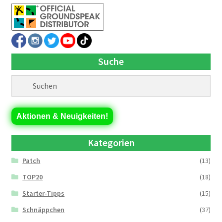
Suche
Aktionen & Neuigkeiten!
Kategorien
Patch
(13)
TOP20
(18)
Starter-Tipps
(15)
Schnäppchen
(37)