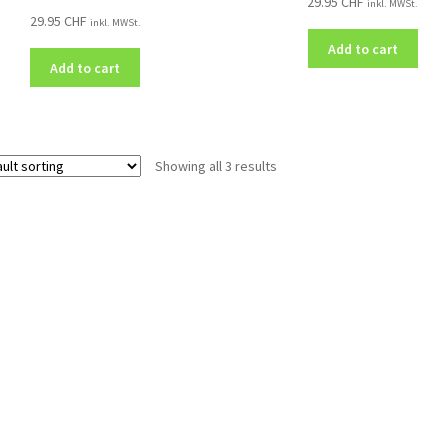
29.95
CHF
inkl. MWSt.
29.95
CHF
inkl. MWSt.
Add to cart
Add to cart
Showing all 3 results