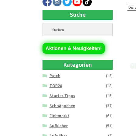
Suche
Aktionen & Neuigkeiten!
Kategorien
Patch
(13)
TOP20
(18)
Starter-Tipps
(15)
Schnäppchen
(37)
Flohmarkt
(61)
Aufkleber
(51)
Aufnäher
(7)