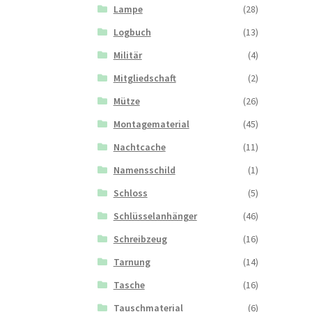
Lampe
(28)
Logbuch
(13)
Militär
(4)
Mitgliedschaft
(2)
Mütze
(26)
Montagematerial
(45)
Nachtcache
(11)
Namensschild
(1)
Schloss
(5)
Schlüsselanhänger
(46)
Schreibzeug
(16)
Tarnung
(14)
Tasche
(16)
Tauschmaterial
(6)