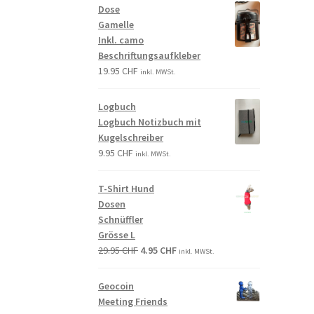
Dose
Gamelle
Inkl. camo
Beschriftungsaufkleber
19.95
CHF
inkl. MWSt.
Logbuch
Logbuch Notizbuch mit
Kugelschreiber
9.95
CHF
inkl. MWSt.
T-Shirt Hund
Dosen
Schnüffler
Grösse L
29.95
CHF
4.95
CHF
inkl. MWSt.
Geocoin
Meeting Friends