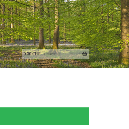
0.00
CHF
0 items
fo