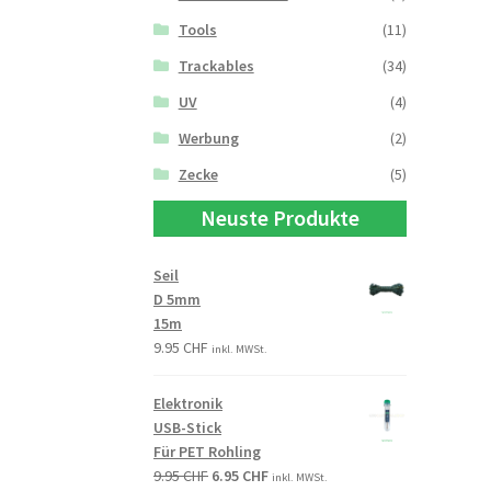
Tools
(11)
Trackables
(34)
UV
(4)
Werbung
(2)
Zecke
(5)
Neuste Produkte
Seil
D 5mm
15m
9.95
CHF
inkl. MWSt.
Elektronik
USB-Stick
Für PET Rohling
9.95
CHF
6.95
CHF
inkl. MWSt.