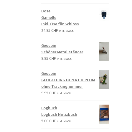
Dose
Gamelle
Inkl. Öse für Schloss
24.95
CHF
inkl. MWSt.
Geocoin
Schöner Metallständer
9.95
CHF
inkl. MWSt.
Geocoin
GEOCACHING EXPERT DIPLOM
ohne Trackingnummer
9.95
CHF
inkl. MWSt.
Logbuch
Logbuch Notizbuch
5.00
CHF
inkl. MWSt.