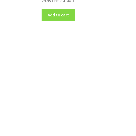
29.95
CHF
inkl. MWSt.
Add to cart