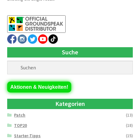
Suche
Aktionen & Neuigkeiten!
Kategorien
Patch
(13)
TOP20
(18)
Starter-Tipps
(15)