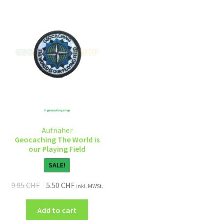
Aufnäher
Geocaching The World is
our Playing Field
SALE!
9.95
CHF
5.50
CHF
inkl. MWSt.
Add to cart