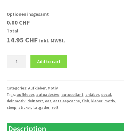
Optionen insgesamt
0.00 CHF
Total
14.95
CHF
inkl. MWSt.
Aufkleber
Add to cart
EAT
SLEEP
XXXX
Dein
Categories:
Aufkleber
,
Motiv
Tags:
aufkleber
,
autoadesivo
,
autocollant
,
chläber
,
decal
,
Text/Dein
deinmotiv
,
deintext
,
eat
,
eatsleepcache
,
fish
,
kleber
,
motiv
,
Motiv
sleep
,
sticker
,
tatgader
,
zelt
Zelt
quantity
Description