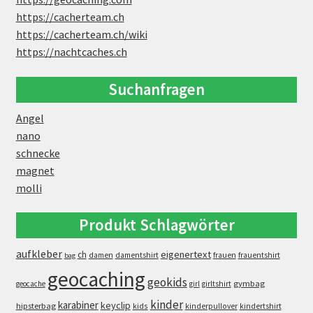
https://cacherteam.ch
https://cacherteam.ch/wiki
https://nachtcaches.ch
Suchanfragen
Angel
nano
schnecke
magnet
molli
Produkt Schlagwörter
aufkleber
eigenertext
ch
damen
damentshirt
frauen
frauentshirt
bag
geocaching
geokids
gymbag
geocache
girl
girltshirt
kinder
karabiner
keyclip
hipsterbag
kids
kinderpullover
kindertshirt