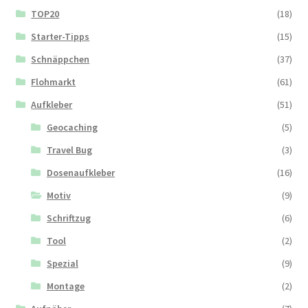
TOP20
(18)
Starter-Tipps
(15)
Schnäppchen
(37)
Flohmarkt
(61)
Aufkleber
(51)
Geocaching
(5)
Travel Bug
(3)
Dosenaufkleber
(16)
Motiv
(9)
Schriftzug
(6)
Tool
(2)
Spezial
(9)
Montage
(2)