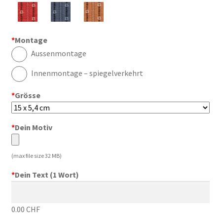
*
Montage
Aussenmontage
Innenmontage – spiegelverkehrt
*
Grösse
*
Dein Motiv
(max file size 32 MB)
*
Dein Text (1 Wort)
0.00 CHF