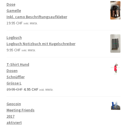
Dose
Gamelle
Inkl. camo Beschriftungsaufkleber
19.95
CHF
inkl. MWSt.
Logbuch
Logbuch Notizbuch mit Kugelschreiber
9.95
CHF
inkl. MWSt.
T-Shirt Hund
Dosen
Schnüffler
Grösse L
29.95
CHF
4.95
CHF
inkl. MWSt.
Geocoin
Meeting Friends
2017
aktiviert