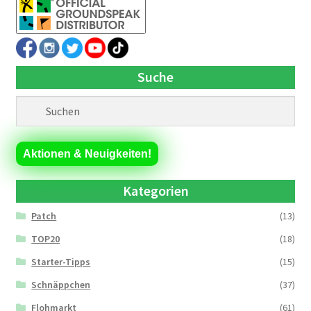
Suche
Aktionen & Neuigkeiten!
Kategorien
Patch
(13)
TOP20
(18)
Starter-Tipps
(15)
Schnäppchen
(37)
Flohmarkt
(61)