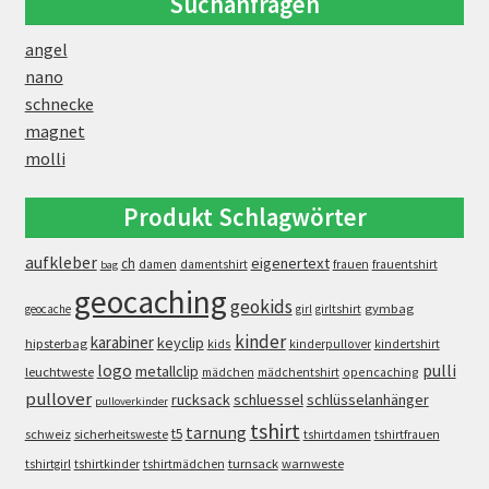
Suchanfragen
angel
nano
schnecke
magnet
molli
Produkt Schlagwörter
aufkleber
eigenertext
ch
damen
damentshirt
frauen
frauentshirt
bag
geocaching
geokids
gymbag
geocache
girl
girltshirt
kinder
karabiner
keyclip
hipsterbag
kids
kinderpullover
kindertshirt
logo
pulli
metallclip
leuchtweste
opencaching
mädchen
mädchentshirt
pullover
rucksack
schluessel
schlüsselanhänger
pulloverkinder
tshirt
tarnung
t5
schweiz
sicherheitsweste
tshirtdamen
tshirtfrauen
turnsack
warnweste
tshirtgirl
tshirtkinder
tshirtmädchen