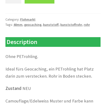
PVC
Rohr
Grau,
DN
Category:
Flohmarkt
Tags:
40mm
,
geocaching
,
kunststoff
,
kunststoffrohr
,
rohr
40,
30cm
lang
Description
inkl.
Deckel
quantity
Ohne PETrohling.
Ideal fürs Geocaching, ein PETrohling hat Platz
darin zum verstecken. Rohr in Boden stecken.
Zustand
NEU
Camouflage/Edelweiss Muster und Farbe kann