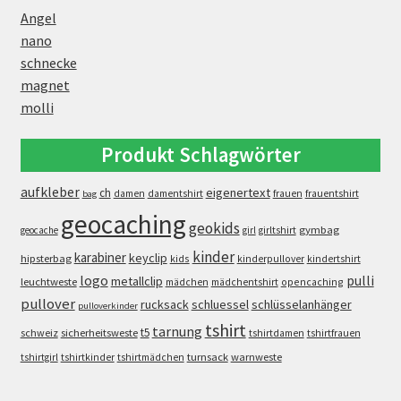
Angel
nano
schnecke
magnet
molli
Produkt Schlagwörter
aufkleber
eigenertext
ch
damen
damentshirt
frauen
frauentshirt
bag
geocaching
geokids
gymbag
geocache
girl
girltshirt
kinder
karabiner
keyclip
hipsterbag
kids
kinderpullover
kindertshirt
logo
pulli
metallclip
leuchtweste
opencaching
mädchen
mädchentshirt
pullover
rucksack
schluessel
schlüsselanhänger
pulloverkinder
tshirt
tarnung
t5
schweiz
sicherheitsweste
tshirtdamen
tshirtfrauen
turnsack
warnweste
tshirtgirl
tshirtkinder
tshirtmädchen