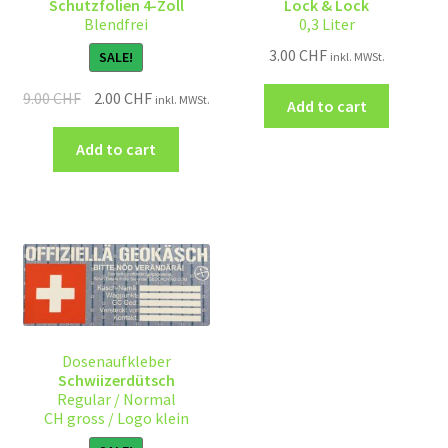
Schutzfolien 4-Zoll
Lock & Lock
Blendfrei
0,3 Liter
3.00
CHF
SALE!
inkl. MWSt.
9.00
CHF
2.00
CHF
inkl. MWSt.
Add to cart
Add to cart
Dosenaufkleber
Schwiizerdütsch
Regular / Normal
CH gross / Logo klein