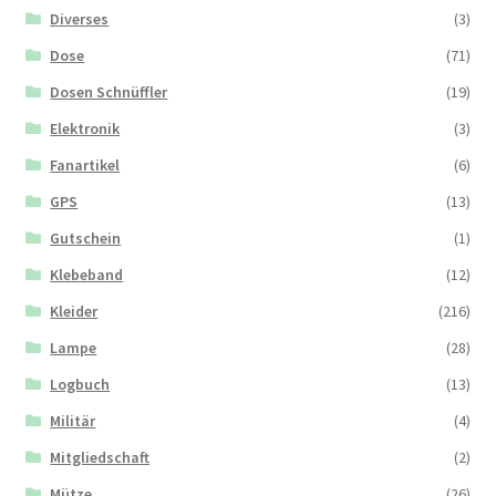
Diverses
(3)
Dose
(71)
Dosen Schnüffler
(19)
Elektronik
(3)
Fanartikel
(6)
GPS
(13)
Gutschein
(1)
Klebeband
(12)
Kleider
(216)
Lampe
(28)
Logbuch
(13)
Militär
(4)
Mitgliedschaft
(2)
Mütze
(26)