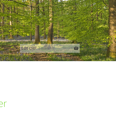
0.00
CHF
0 items
fo
er