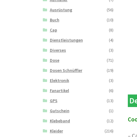
Ausrüstung
(56)
Buch
(10)
Cap
(8)
Dienstleistungen
(4)
Diverses
(3)
Dose
(71)
Dosen Schnüffler
(19)
Elektronik
(3)
Fanartikel
(6)
De
GPS
(13)
Gutschein
(1)
Coo
Klebeband
(12)
Kleider
(216)
– C