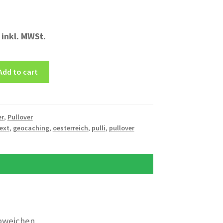
inkl. MWSt.
Add to cart
er
,
Pullover
ext
,
geocaching
,
oesterreich
,
pulli
,
pullover
bweichen