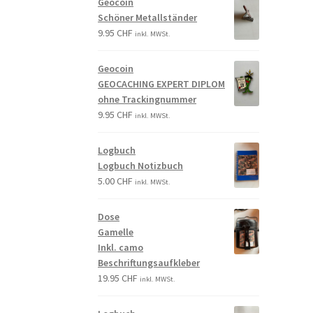
Geocoin
Schöner Metallständer
9.95
CHF
inkl. MWSt.
Geocoin
GEOCACHING EXPERT DIPLOM
ohne Trackingnummer
9.95
CHF
inkl. MWSt.
Logbuch
Logbuch Notizbuch
5.00
CHF
inkl. MWSt.
Dose
Gamelle
Inkl. camo
Beschriftungsaufkleber
19.95
CHF
inkl. MWSt.