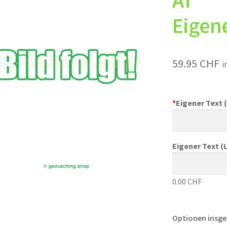
AT
Eigene
59.95
CHF
i
*
Eigener Text (
Eigener Text (L
0.00 CHF
Optionen insg