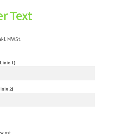
r Text
nkl. MWSt.
Linie 1)
inie 2)
esamt