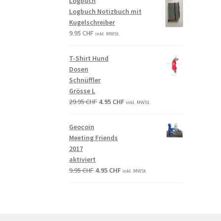
Logbuch
Logbuch Notizbuch mit
Kugelschreiber
9.95
CHF
inkl. MWSt.
T-Shirt Hund
Dosen
Schnüffler
Grösse L
29.95
CHF
4.95
CHF
inkl. MWSt.
Geocoin
Meeting Friends
2017
aktiviert
9.95
CHF
4.95
CHF
inkl. MWSt.