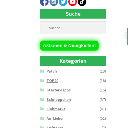
Suche
Aktionen & Neuigkeiten!
Kategorien
Patch
(13)
TOP20
(18)
Starter-Tipps
(15)
Schnäppchen
(37)
Flohmarkt
(61)
Aufkleber
(51)
Aufnäher
(7)