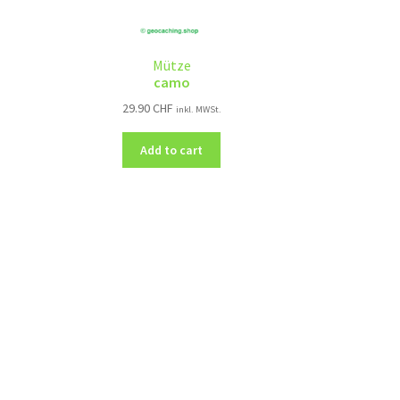
Mütze
camo
29.90
CHF
inkl. MWSt.
Add to cart