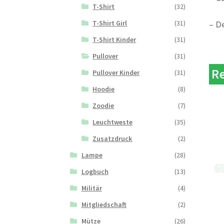
T-Shirt
(32)
– D
T-Shirt Girl
(31)
T-Shirt Kinder
(31)
Pullover
(31)
Re
Pullover Kinder
(31)
Hoodie
(8)
Zoodie
(7)
Leuchtweste
(35)
Zusatzdruck
(2)
Lampe
(28)
Logbuch
(13)
Militär
(4)
Mitgliedschaft
(2)
Mütze
(26)