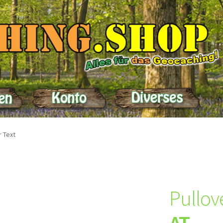
elle
Impressum
Kasse
Kontakt
Lieferung
Mein Konto
Produktein
r Text
Pullov