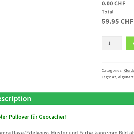
0.00 CHF
Total
59.95
CHF
Pullover
AT
Eigener
Text
quantity
Categories:
Kleid
Tags:
at
,
eigenert
scription
ler Pullover für Geocacher!
amouflage/Edelweiss Muster und Farbe kann vom Bild a