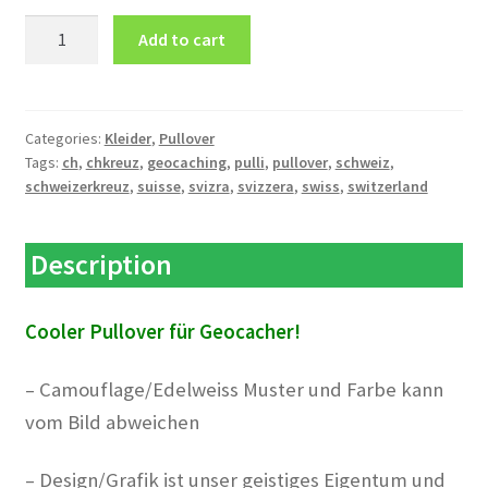
Pullover
Add to cart
CH
Kreuz
quantity
Categories:
Kleider
,
Pullover
Tags:
ch
,
chkreuz
,
geocaching
,
pulli
,
pullover
,
schweiz
,
schweizerkreuz
,
suisse
,
svizra
,
svizzera
,
swiss
,
switzerland
Description
Cooler Pullover für Geocacher!
– Camouflage/Edelweiss Muster und Farbe kann
vom Bild abweichen
– Design/Grafik ist unser geistiges Eigentum und