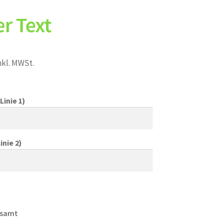
r Text
nkl. MWSt.
Linie 1)
inie 2)
esamt