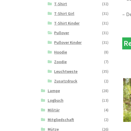
T-Shirt
(32)
– D
T-Shirt Girl
(31)
T-Shirt Kinder
(31)
Pullover
(31)
Re
Pullover Kinder
(31)
Hoodie
(8)
Zoodie
(7)
Leuchtweste
(35)
Zusatzdruck
(2)
Lampe
(28)
Logbuch
(13)
Militär
(4)
Mitgliedschaft
(2)
Mütze
(26)