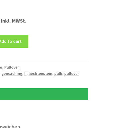
inkl. MWSt.
Add to cart
er
,
Pullover
,
geocaching
,
li
,
liechtenstein
,
pulli
,
pullover
bweichen