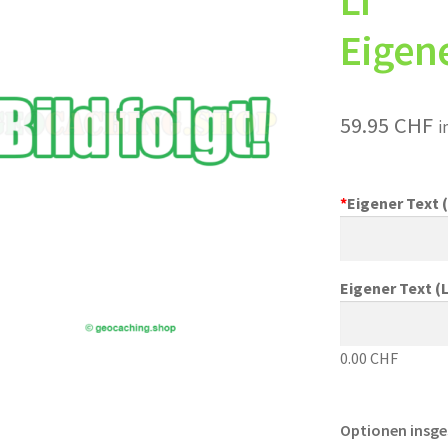
LI
Eigene
59.95
CHF
i
*
Eigener Text (
Eigener Text (L
0.00 CHF
Optionen insg