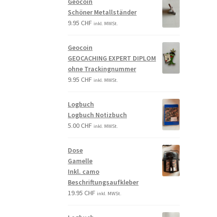
Geocoin
Schöner Metallständer
9.95
CHF
inkl. MWSt.
Geocoin
GEOCACHING EXPERT DIPLOM
ohne Trackingnummer
9.95
CHF
inkl. MWSt.
Logbuch
Logbuch Notizbuch
5.00
CHF
inkl. MWSt.
Dose
Gamelle
Inkl. camo
Beschriftungsaufkleber
19.95
CHF
inkl. MWSt.