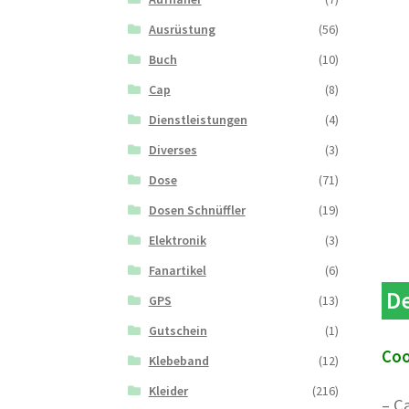
Ausrüstung
(56)
Buch
(10)
Cap
(8)
Dienstleistungen
(4)
Diverses
(3)
Dose
(71)
Dosen Schnüffler
(19)
Elektronik
(3)
Fanartikel
(6)
De
GPS
(13)
Gutschein
(1)
Coo
Klebeband
(12)
Kleider
(216)
– C