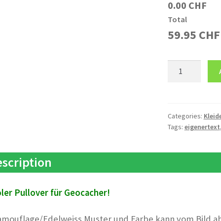
0.00 CHF
Total
59.95
CHF
Pullover
LI
Eigener
Text
quantity
Categories:
Kleid
Tags:
eigenertext
scription
ler Pullover für Geocacher!
amouflage/Edelweiss Muster und Farbe kann vom Bild a