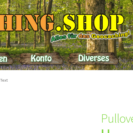
elle
Impressum
Kasse
Kontakt
Lieferung
Mein Konto
Produktein
 Text
Pullov