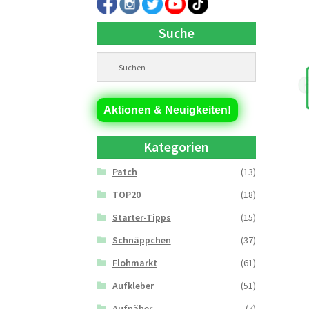
Suche
Aktionen & Neuigkeiten!
Kategorien
Patch
(13)
TOP20
(18)
Starter-Tipps
(15)
Schnäppchen
(37)
Flohmarkt
(61)
Aufkleber
(51)
Aufnäher
(7)