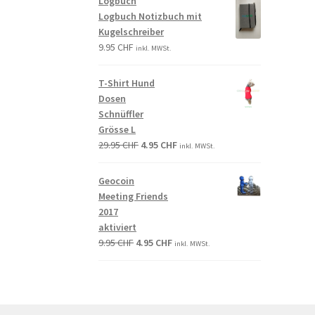
Logbuch
Logbuch Notizbuch mit
Kugelschreiber
9.95
CHF
inkl. MWSt.
T-Shirt Hund
Dosen
Schnüffler
Grösse L
29.95
CHF
4.95
CHF
inkl. MWSt.
Geocoin
Meeting Friends
2017
aktiviert
9.95
CHF
4.95
CHF
inkl. MWSt.