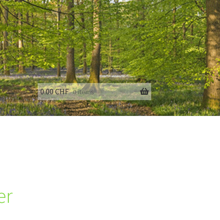
0.00
CHF
0 items
fo
er