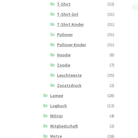
T-Shirt
(32)
T-Shirt Girl
(31)
T-Shirt Kinder
(31)
Pullover
(31)
Pullover Kinder
(31)
Hoodie
(8)
Zoodie
(7)
Leuchtweste
(35)
Zusatzdruck
(2)
Lampe
(28)
Logbuch
(13)
Militär
(4)
Mitgliedschaft
(2)
Mütze
(26)