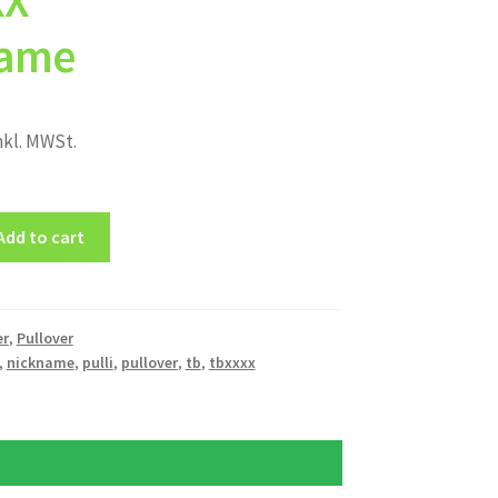
XX
name
nkl. MWSt.
Add to cart
er
,
Pullover
,
nickname
,
pulli
,
pullover
,
tb
,
tbxxxx