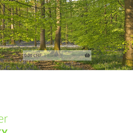
0.00
CHF
0 items
fo
er