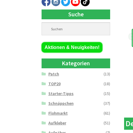
Suche
Aktionen & Neuigkeiten!
Kategorien
Patch
(13)
TOP20
(18)
Starter-Tipps
(15)
Schnäppchen
(37)
Flohmarkt
(61)
De
Aufkleber
(51)
Aufnäher
(7)