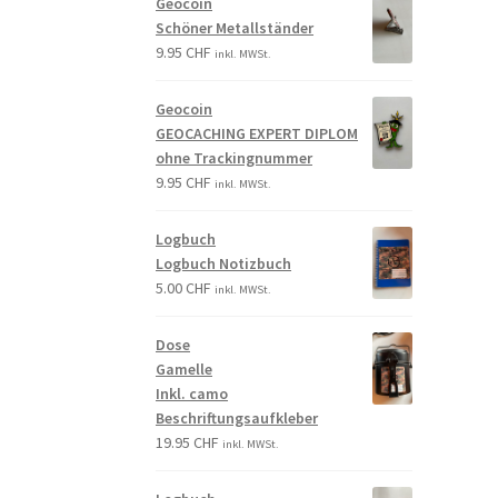
Geocoin
Schöner Metallständer
9.95
CHF
inkl. MWSt.
Geocoin
GEOCACHING EXPERT DIPLOM
ohne Trackingnummer
9.95
CHF
inkl. MWSt.
Logbuch
Logbuch Notizbuch
5.00
CHF
inkl. MWSt.
Dose
Gamelle
Inkl. camo
Beschriftungsaufkleber
19.95
CHF
inkl. MWSt.