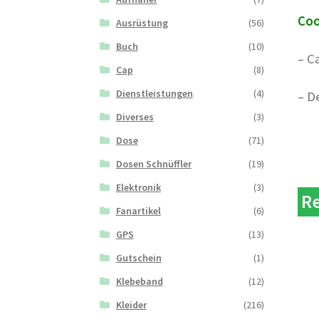
Coo
Ausrüstung
(56)
Buch
(10)
– C
Cap
(8)
Dienstleistungen
(4)
– D
Diverses
(3)
Dose
(71)
Dosen Schnüffler
(19)
Elektronik
(3)
Re
Fanartikel
(6)
GPS
(13)
Gutschein
(1)
Klebeband
(12)
Kleider
(216)