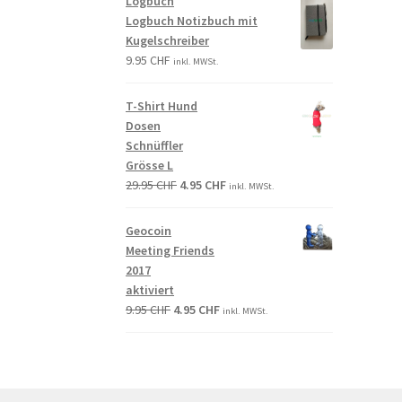
Logbuch
Logbuch Notizbuch mit
Kugelschreiber
9.95
CHF
inkl. MWSt.
T-Shirt Hund
Dosen
Schnüffler
Grösse L
29.95
CHF
4.95
CHF
inkl. MWSt.
Geocoin
Meeting Friends
2017
aktiviert
9.95
CHF
4.95
CHF
inkl. MWSt.