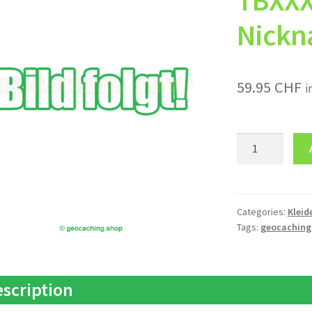
TBXX
Nick
59.95
CHF
i
Pullover
TBXXXX
Nickname
quantity
Categories:
Kleid
Tags:
geocaching
scription