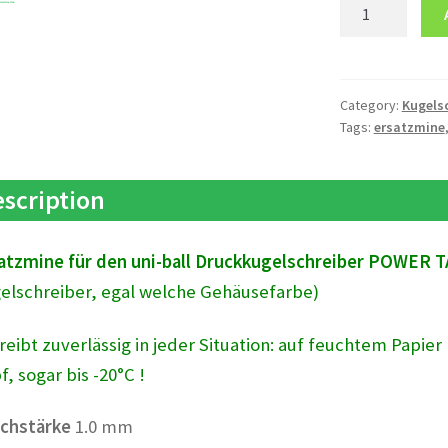
Refillmine
Ersatzmine
für
POWER
TANK
Category:
Kugels
Tags:
ersatzmine
quantity
scription
atzmine für den uni-ball Druckkugelschreiber POWER
elschreiber, egal welche Gehäusefarbe)
reibt zuverlässig in jeder Situation: auf feuchtem Papie
f, sogar
bis -20°C !
ichstärke
1.0 mm