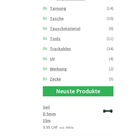
Tarnung
(14)
Tasche
(16)
Tauschmaterial
(6)
Tools
(11)
Trackables
(34)
UV
(4)
Werbung
(2)
Zecke
(5)
Neuste Produkte
Seil
D 5mm
15m
9.95
CHF
inkl. MWSt.