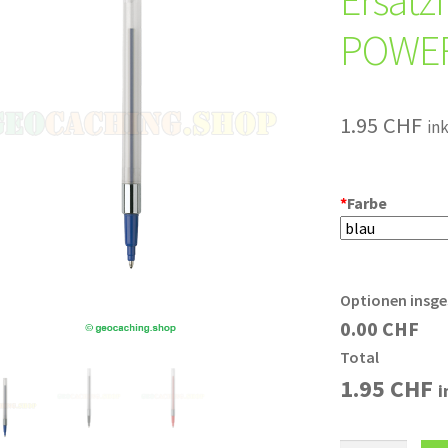
Ersatz
POWER
1.95
CHF
in
*
Farbe
Optionen insg
0.00 CHF
Total
1.95
CHF
i