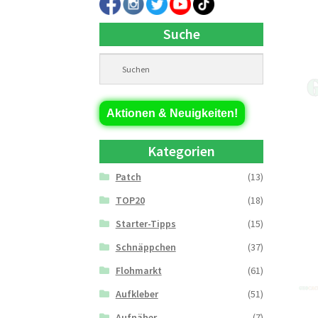
Suche
Aktionen & Neuigkeiten!
Kategorien
Patch
(13)
TOP20
(18)
Starter-Tipps
(15)
Schnäppchen
(37)
Flohmarkt
(61)
Aufkleber
(51)
Aufnäher
(7)