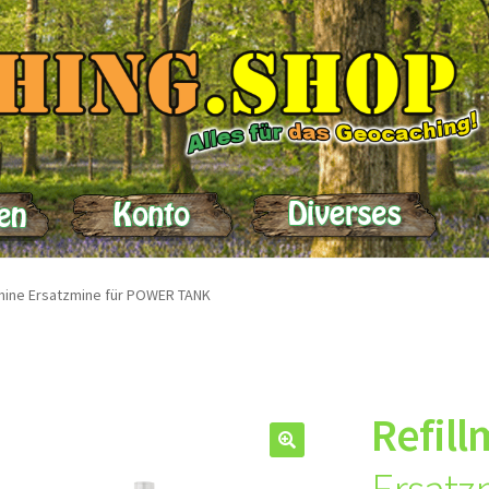
elle
Impressum
Kasse
Kontakt
Lieferung
Mein Konto
Produktein
lmine Ersatzmine für POWER TANK
Refill
🔍