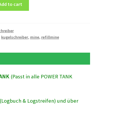
Add to cart
chreiber
,
kugelschreiber
,
mine
,
refillmine
 TANK
(Passt in alle POWER TANK
r (Logbuch & Logstreifen) und über