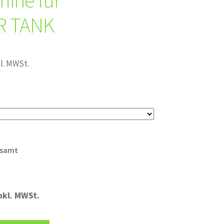
mine für
 TANK
kl. MWSt.
esamt
nkl. MWSt.