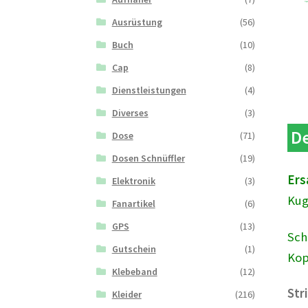
Ausrüstung
(56)
Buch
(10)
Cap
(8)
Dienstleistungen
(4)
Diverses
(3)
De
Dose
(71)
Dosen Schnüffler
(19)
Ers
Elektronik
(3)
Kug
Fanartikel
(6)
GPS
(13)
Sch
Gutschein
(1)
Kop
Klebeband
(12)
Str
Kleider
(216)