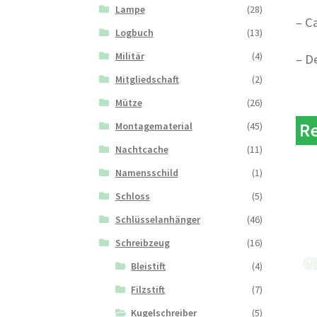
Lampe
(28)
– C
Logbuch
(13)
Militär
(4)
– D
Mitgliedschaft
(2)
Mütze
(26)
Re
Montagematerial
(45)
Nachtcache
(11)
Namensschild
(1)
Schloss
(5)
Schlüsselanhänger
(46)
Schreibzeug
(16)
Bleistift
(4)
Filzstift
(7)
Kugelschreiber
(5)