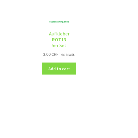
Aufkleber
ROT13
5er Set
2.00
CHF
inkl. MWSt.
Add to cart