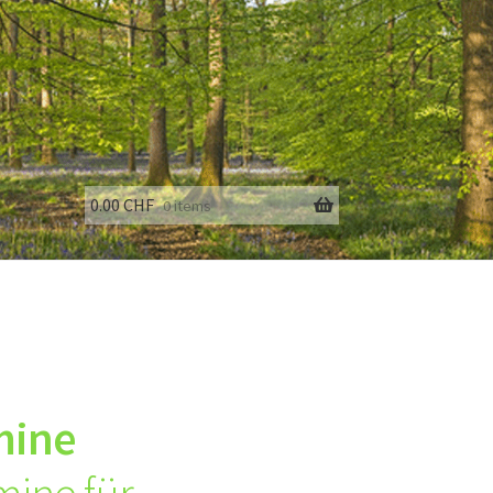
0.00
CHF
0 items
fo
mine