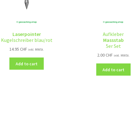
Laserpointer
Aufkleber
Kugelschreiber blau/rot
Massstab
5er Set
14.95
CHF
inkl. MWSt.
2.00
CHF
inkl. MWSt.
Add to cart
Add to cart