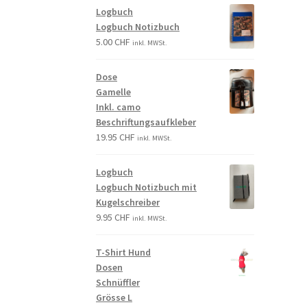
Logbuch
Logbuch Notizbuch
5.00
CHF
inkl. MWSt.
Dose
Gamelle
Inkl. camo
Beschriftungsaufkleber
19.95
CHF
inkl. MWSt.
Logbuch
Logbuch Notizbuch mit
Kugelschreiber
9.95
CHF
inkl. MWSt.
T-Shirt Hund
Dosen
Schnüffler
Grösse L