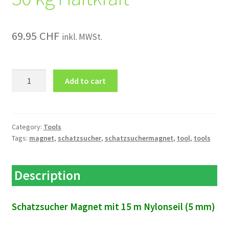
69.95
CHF
inkl. MWSt.
Schatzsucher
Add to cart
Magnet
30
kg
Haftkraft
Category:
Tools
Tags:
magnet
,
schatzsucher
,
schatzsuchermagnet
,
tool
,
tools
quantity
Description
Schatzsucher Magnet mit 15 m Nylonseil (5 mm)