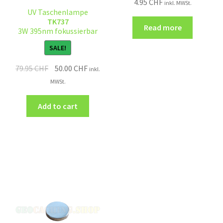
4.95
CHF
inkl. MWSt.
UV Taschenlampe
TK737
Read more
3W 395nm fokussierbar
SALE!
79.95
CHF
50.00
CHF
inkl.
MWSt.
Add to cart