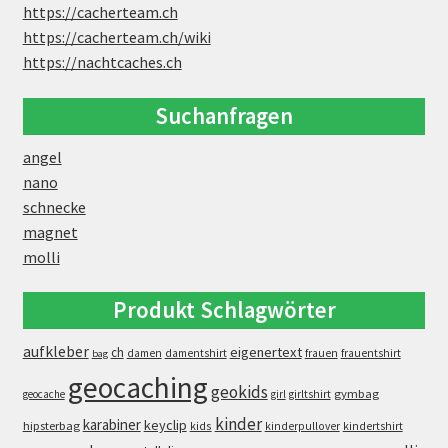
https://cacherteam.ch
https://cacherteam.ch/wiki
https://nachtcaches.ch
Suchanfragen
angel
nano
schnecke
magnet
molli
Produkt Schlagwörter
aufkleber
eigenertext
ch
damen
damentshirt
frauen
frauentshirt
bag
geocaching
geokids
gymbag
geocache
girl
girltshirt
kinder
karabiner
keyclip
hipsterbag
kids
kinderpullover
kindertshirt