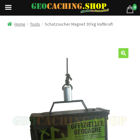
0
Home
Tools
Schatzsucher Magnet 30 kg Haftkraft
🔍