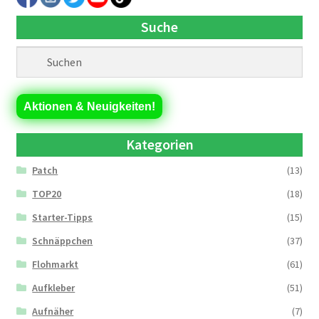
Suche
Aktionen & Neuigkeiten!
Kategorien
Patch
(13)
TOP20
(18)
Starter-Tipps
(15)
Schnäppchen
(37)
Flohmarkt
(61)
Aufkleber
(51)
Aufnäher
(7)