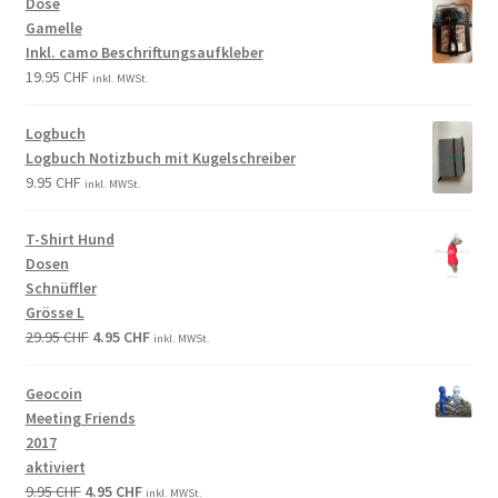
Dose
Gamelle
Inkl. camo Beschriftungsaufkleber
19.95
CHF
inkl. MWSt.
Logbuch
Logbuch Notizbuch mit Kugelschreiber
9.95
CHF
inkl. MWSt.
T-Shirt Hund
Dosen
Schnüffler
Grösse L
29.95
CHF
4.95
CHF
inkl. MWSt.
Geocoin
Meeting Friends
2017
aktiviert
9.95
CHF
4.95
CHF
inkl. MWSt.