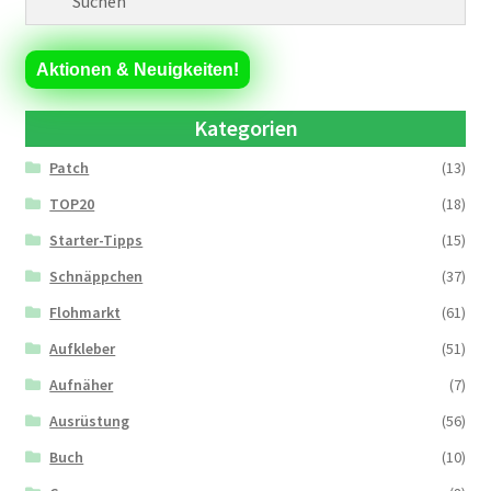
Aktionen & Neuigkeiten!
Kategorien
Patch
(13)
TOP20
(18)
Starter-Tipps
(15)
Schnäppchen
(37)
Flohmarkt
(61)
Aufkleber
(51)
Aufnäher
(7)
Ausrüstung
(56)
Buch
(10)