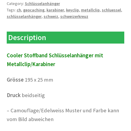
quantity
Category:
Schlüsselanhänger
Tags:
ch
,
geocaching
,
karabiner
,
keyclip
,
metallclip
,
schluessel
,
schlüsselanhänger
,
schweiz
,
schweizerkreuz
Description
Cooler Stoffband Schlüsselanhänger mit
Metallclip/Karabiner
Grösse
195 x 25 mm
Druck
beidseitig
– Camouflage/Edelweiss Muster und Farbe kann
vom Bild abweichen