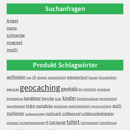
Suchanfragen
Angel
nano
schnecke
magnet
molli
Produkt Schlagwörter
aufkleber
eigenertext
ch
damen
damentshirt
frauen
frauentshirt
bag
geocaching
geokids
gymbag
geocache
girl
girltshirt
kinder
karabiner
keyclip
hipsterbag
kids
kinderpullover
kindertshirt
logo
pulli
metallclip
leuchtweste
opencaching
mädchen
mädchentshirt
pullover
rucksack
schluessel
schlüsselanhänger
pulloverkinder
tshirt
tarnung
t5
schweiz
sicherheitsweste
tshirtdamen
tshirtfrauen