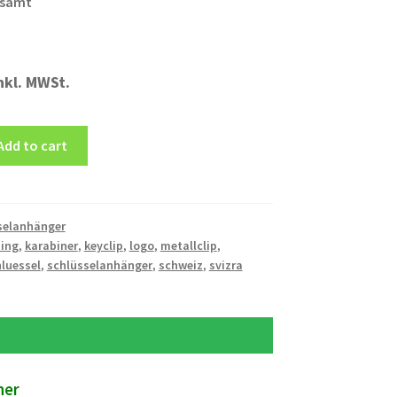
esamt
nkl. MWSt.
ger
Add to cart
selanhänger
ing
,
karabiner
,
keyclip
,
logo
,
metallclip
,
luessel
,
schlüsselanhänger
,
schweiz
,
svizra
ner