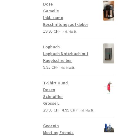
Dose
Gamelle
Inkl. camo
Beschriftungsaufkleber
19.95
CHF
inkl. MWSt.
Logbuch
Logbuch Notizbuch mit
Kugelschreiber
9.95
CHF
inkl. MWSt.
T-Shirt Hund
Dosen
Schnüffler
Grösse L
29.95
CHF
4.95
CHF
inkl. MWSt.
Geocoin
Meeting Friends