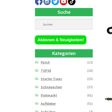
Suche
Aktionen & Neuigkeiten!
Kategorien
Patch
(13)
TOP20
(18)
Starter-Tipps
(15)
Schnäppchen
(37)
Flohmarkt
(61)
Aufkleber
(51)
Aufnäher
(7)