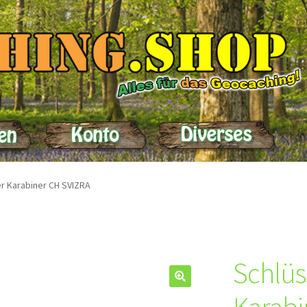
elle
Impressum
Kasse
Kontakt
Lieferung
Mein Konto
Produktein
r Karabiner CH SVIZRA
Schlüs
🔍