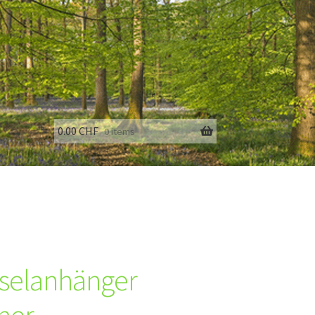
0.00
CHF
0 items
fo
selanhänger