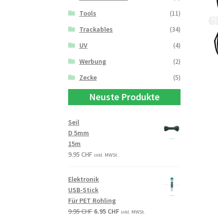
Tools
(11)
Trackables
(34)
UV
(4)
Werbung
(2)
Zecke
(5)
Neuste Produkte
Seil
D 5mm
15m
9.95
CHF
inkl. MWSt.
Elektronik
USB-Stick
Für PET Rohling
9.95
CHF
6.95
CHF
inkl. MWSt.