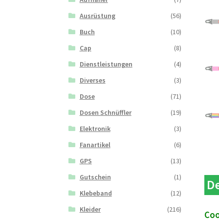
Ausrüstung
(56)
Buch
(10)
Cap
(8)
Dienstleistungen
(4)
Diverses
(3)
Dose
(71)
Dosen Schnüffler
(19)
Elektronik
(3)
Fanartikel
(6)
GPS
(13)
Gutschein
(1)
De
Klebeband
(12)
Kleider
(216)
Coo