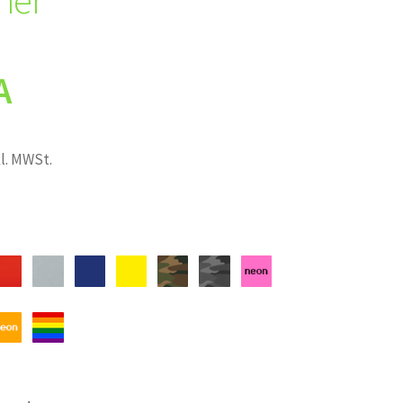
ner
A
kl. MWSt.