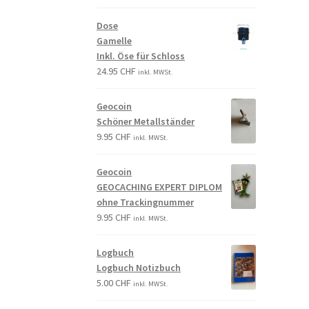
Dose
Gamelle
Inkl. Öse für Schloss
24.95
CHF
inkl. MWSt.
Geocoin
Schöner Metallständer
9.95
CHF
inkl. MWSt.
Geocoin
GEOCACHING EXPERT DIPLOM
ohne Trackingnummer
9.95
CHF
inkl. MWSt.
Logbuch
Logbuch Notizbuch
5.00
CHF
inkl. MWSt.