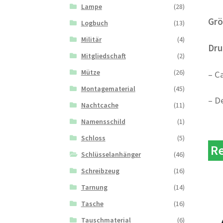
Lampe
(28)
Grö
Logbuch
(13)
Militär
(4)
Dru
Mitgliedschaft
(2)
Mütze
(26)
– C
Montagematerial
(45)
– D
Nachtcache
(11)
Namensschild
(1)
Schloss
(5)
Re
Schlüsselanhänger
(46)
Schreibzeug
(16)
Tarnung
(14)
Tasche
(16)
Tauschmaterial
(6)