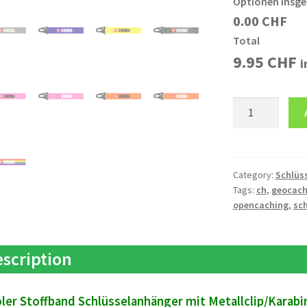
Optionen insg
0.00 CHF
Total
9.95
CHF
i
Schlüsselanhän
Karabiner
CH
SVIZRA
quantity
Category:
Schlüs
Tags:
ch
,
geocach
opencaching
,
sch
scription
ler Stoffband Schlüsselanhänger mit Metallclip/Karabi