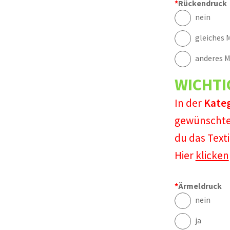
*
Rückendruck
nein
gleiches M
anderes M
WICHTI
In der
Kate
gewünschte
du das Text
Hier
klicken
*
Ärmeldruck
nein
ja