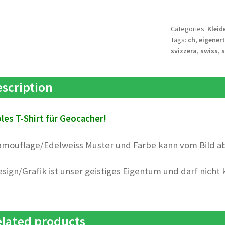
CH
Eigener
Text
Categories:
Kleid
Tags:
ch
,
eigener
quantity
svizzera
,
swiss
,
s
scription
les T-Shirt für Geocacher!
amouflage/Edelweiss Muster und Farbe kann vom Bild a
esign/Grafik ist unser geistiges Eigentum und darf nicht
lated products