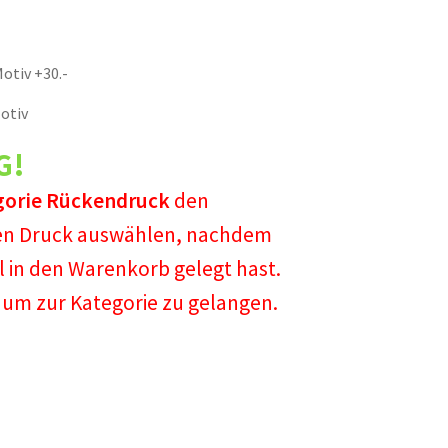
otiv +30.-
otiv
G!
gorie
Rückendruck
den
n Druck auswählen, nachdem
il in den Warenkorb gelegt hast.
um zur Kategorie zu gelangen.