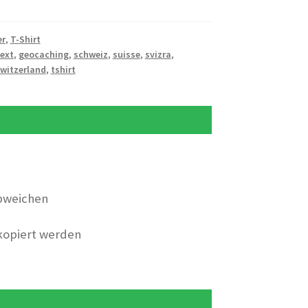
er
,
T-Shirt
text
,
geocaching
,
schweiz
,
suisse
,
svizra
,
witzerland
,
tshirt
bweichen
 kopiert werden