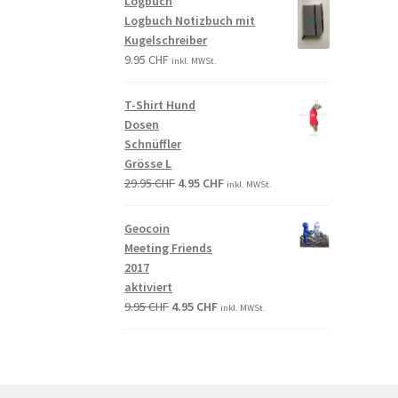
Logbuch
Logbuch Notizbuch mit
Kugelschreiber
9.95
CHF
inkl. MWSt.
T-Shirt Hund
Dosen
Schnüffler
Grösse L
29.95
CHF
4.95
CHF
inkl. MWSt.
Geocoin
Meeting Friends
2017
aktiviert
9.95
CHF
4.95
CHF
inkl. MWSt.