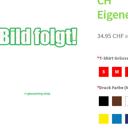
CH
Eigene
34.95
CHF
i
*
T-Shirt Gröss
*
Druck Farbe (