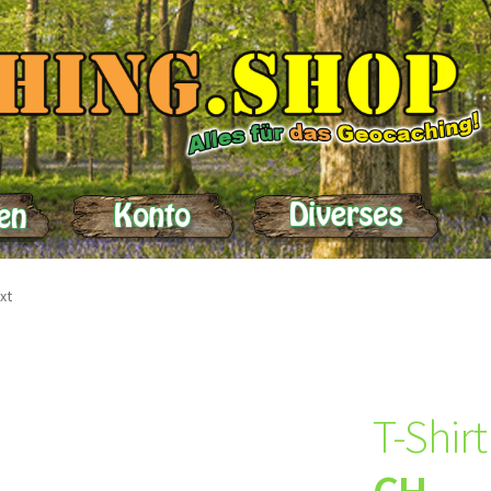
elle
Impressum
Kasse
Kontakt
Lieferung
Mein Konto
Produktein
xt
T-Shirt