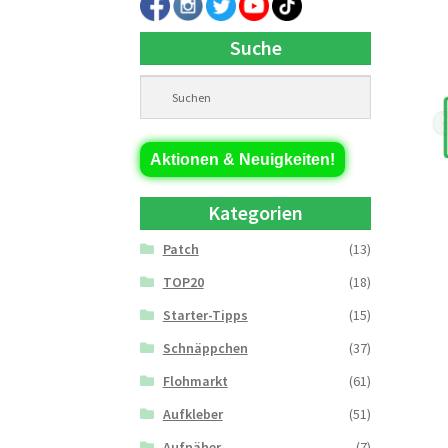
Suche
Aktionen & Neuigkeiten!
Kategorien
Patch
(13)
TOP20
(18)
Starter-Tipps
(15)
Schnäppchen
(37)
Flohmarkt
(61)
Aufkleber
(51)
Aufnäher
(7)