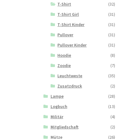
T-Shirt
(32)
T-Shirt Girl
(31)
T-Shirt Kinder
(31)
Pullover
(31)
Pullover Kinder
(31)
Hoodie
(8)
Zoodie
(7)
Leuchtweste
(35)
Zusatzdruck
(2)
Lampe
(28)
Logbuch
(13)
Militär
(4)
Mitgliedschaft
(2)
Mütze
(26)