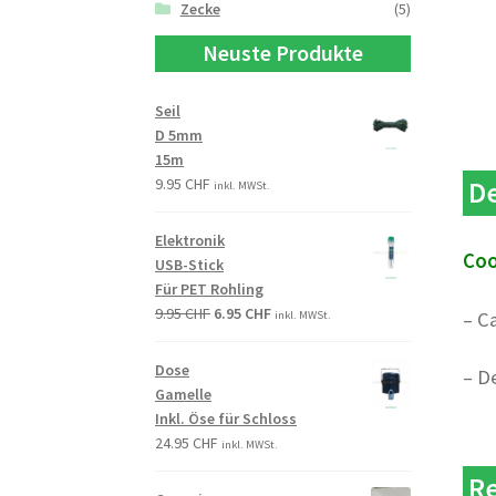
Zecke
(5)
Neuste Produkte
Seil
D 5mm
15m
9.95
CHF
De
inkl. MWSt.
Elektronik
Coo
USB-Stick
Für PET Rohling
9.95
CHF
6.95
CHF
– C
inkl. MWSt.
Dose
– D
Gamelle
Inkl. Öse für Schloss
24.95
CHF
inkl. MWSt.
Re