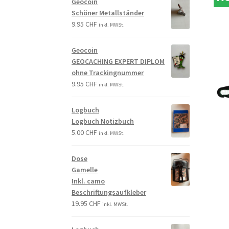
Geocoin
Schöner Metallständer
9.95
CHF
inkl. MWSt.
Geocoin
GEOCACHING EXPERT DIPLOM
ohne Trackingnummer
9.95
CHF
inkl. MWSt.
Logbuch
Logbuch Notizbuch
5.00
CHF
inkl. MWSt.
Dose
Gamelle
Inkl. camo
Beschriftungsaufkleber
19.95
CHF
inkl. MWSt.