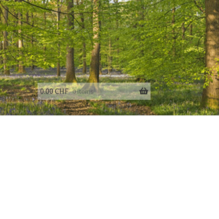
0.00
CHF
0 items
fo