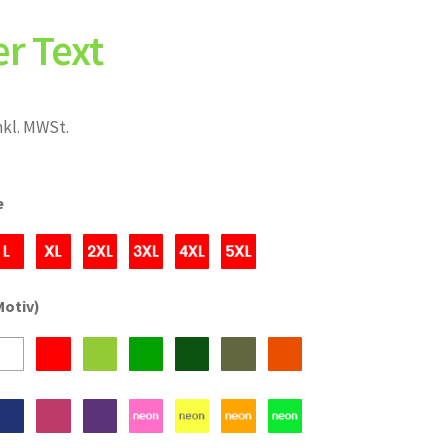
r Text
nkl. MWSt.
e
Motiv)