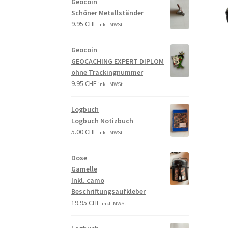
Geocoin
Schöner Metallständer
9.95
CHF
inkl. MWSt.
Geocoin
GEOCACHING EXPERT DIPLOM
ohne Trackingnummer
9.95
CHF
inkl. MWSt.
Logbuch
Logbuch Notizbuch
5.00
CHF
inkl. MWSt.
Dose
Gamelle
Inkl. camo
Beschriftungsaufkleber
19.95
CHF
inkl. MWSt.