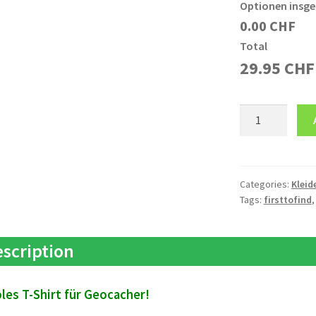
Optionen insg
0.00 CHF
Total
29.95
CHF
T-
Shirt
FTF
quantity
Categories:
Kleid
Tags:
firsttofind
scription
les T-Shirt für Geocacher!