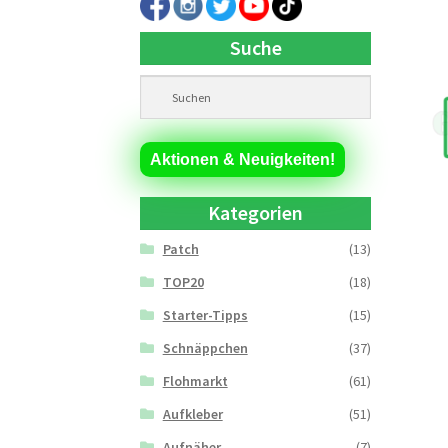
Suche
Aktionen & Neuigkeiten!
Kategorien
Patch
(13)
TOP20
(18)
Starter-Tipps
(15)
Schnäppchen
(37)
Flohmarkt
(61)
Aufkleber
(51)
Aufnäher
(7)