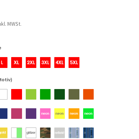
nkl. MWSt.
e
Motiv)