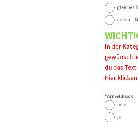
gleiches M
anderes M
WICHTI
In der
Kate
gewünschte
du das Text
Hier
klicken
*
Ärmeldruck
nein
ja