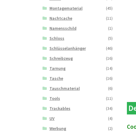
Montagematerial
(45)
Nachtcache
(11)
Namensschild
(1)
Schloss
(5)
Schlüsselanhänger
(46)
Schreibzeug
(16)
Tarnung
(14)
Tasche
(16)
Tauschmaterial
(6)
Tools
(11)
De
Trackables
(34)
UV
(4)
Coo
Werbung
(2)