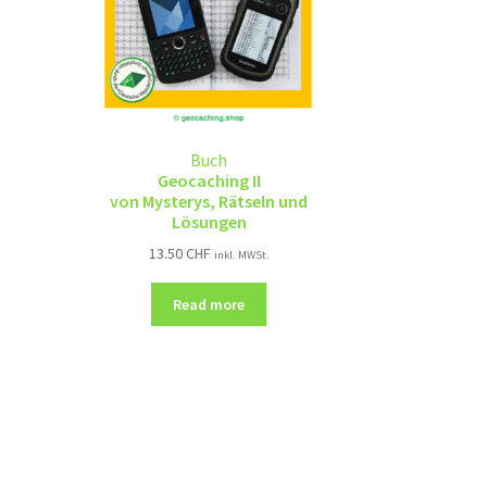
Buch
Geocaching II
von Mysterys, Rätseln und
Lösungen
13.50
CHF
inkl. MWSt.
Read more