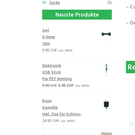
Zecke
(5)
– C
Neuste Produkte
– D
Seil
D 5mm
15m
9.95
CHF
inkl. MWSt.
Re
Elektronik
USB-Stick
Für PET Rohling
9.95
CHF
6.95
CHF
inkl. MWSt.
Dose
Gamelle
Inkl. Öse für Schloss
24.95
CHF
inkl. MWSt.