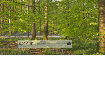
0.00
CHF
0 items
fo