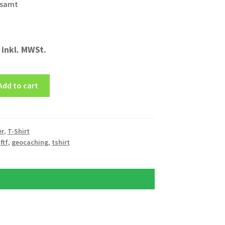
esamt
inkl. MWSt.
Add to cart
er
,
T-Shirt
,
ftf
,
geocaching
,
tshirt