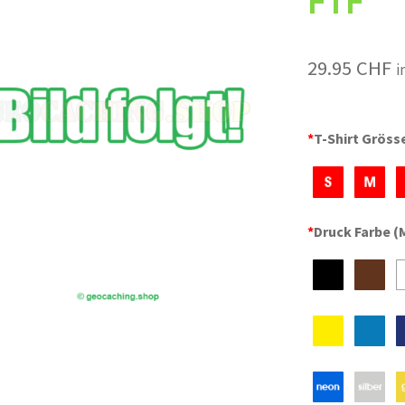
FTF
29.95
CHF
i
*
T-Shirt Gröss
*
Druck Farbe (