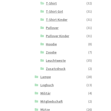
T-Shirt
(32)
T-Shirt Girl
(31)
T-Shirt Kinder
(31)
Pullover
(31)
Pullover Kinder
(31)
Hoodie
(8)
Zoodie
(7)
Leuchtweste
(35)
Zusatzdruck
(2)
Lampe
(28)
Logbuch
(13)
Militär
(4)
Mitgliedschaft
(2)
Mütze
(26)