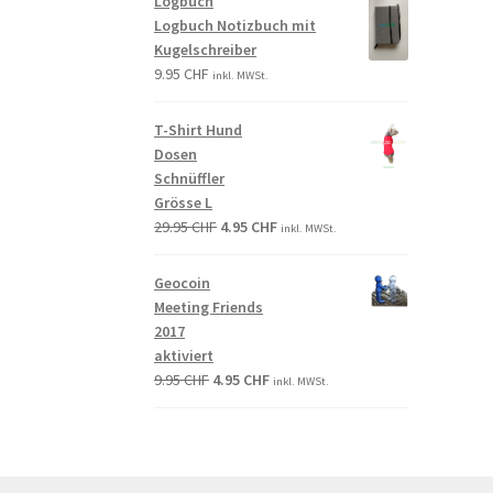
Logbuch
Logbuch Notizbuch mit
Kugelschreiber
9.95
CHF
inkl. MWSt.
T-Shirt Hund
Dosen
Schnüffler
Grösse L
29.95
CHF
4.95
CHF
inkl. MWSt.
Geocoin
Meeting Friends
2017
aktiviert
9.95
CHF
4.95
CHF
inkl. MWSt.