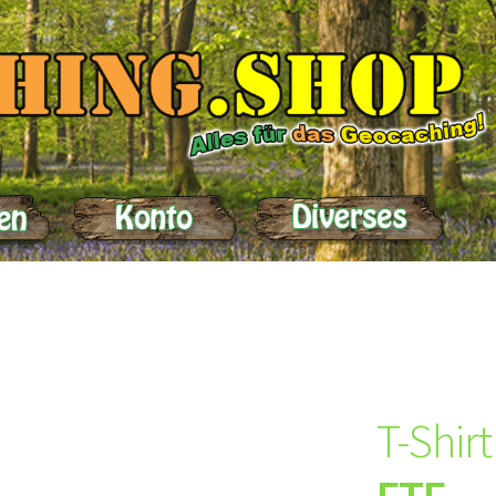
elle
Impressum
Kasse
Kontakt
Lieferung
Mein Konto
Produktein
T-Shirt