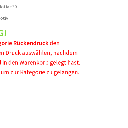
otiv +30.-
otiv
G!
gorie
Rückendruck
den
n Druck auswählen, nachdem
il in den Warenkorb gelegt hast.
um zur Kategorie zu gelangen.