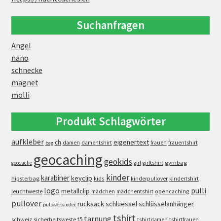
Suchanfragen
Angel
nano
schnecke
magnet
molli
Produkt Schlagwörter
aufkleber
eigenertext
ch
damen
damentshirt
frauen
frauentshirt
bag
geocaching
geokids
gymbag
geocache
girl
girltshirt
kinder
karabiner
keyclip
hipsterbag
kids
kinderpullover
kindertshirt
logo
pulli
metallclip
leuchtweste
opencaching
mädchen
mädchentshirt
pullover
rucksack
schluessel
schlüsselanhänger
pulloverkinder
tshirt
tarnung
t5
schweiz
sicherheitsweste
tshirtdamen
tshirtfrauen