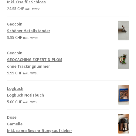
Inkl. Öse für Schloss
24.95
CHF
inkl. MWSt.
Geocoin
Schöner Metallständer
9.95
CHF
inkl. MWSt.
Geocoin
GEOCACHING EXPERT DIPLOM
ohne Trackingnummer
9.95
CHF
inkl. MWSt.
Logbuch
Logbuch Notizbuch
5.00
CHF
inkl. MWSt.
Dose
Gamelle
Inkl. camo Beschriftungsaufkleber