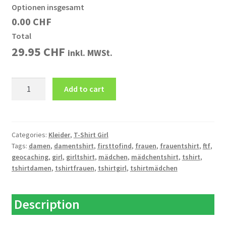
Optionen insgesamt
0.00 CHF
Total
29.95
CHF
inkl. MWSt.
T-
Add to cart
Shirt
Girl
FTF
quantity
Categories:
Kleider
,
T-Shirt Girl
Tags:
damen
,
damentshirt
,
firsttofind
,
frauen
,
frauentshirt
,
ftf
,
geocaching
,
girl
,
girltshirt
,
mädchen
,
mädchentshirt
,
tshirt
,
tshirtdamen
,
tshirtfrauen
,
tshirtgirl
,
tshirtmädchen
Description