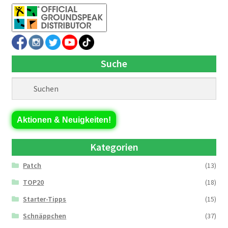
Suche
Aktionen & Neuigkeiten!
Kategorien
Patch
(13)
TOP20
(18)
Starter-Tipps
(15)
Schnäppchen
(37)