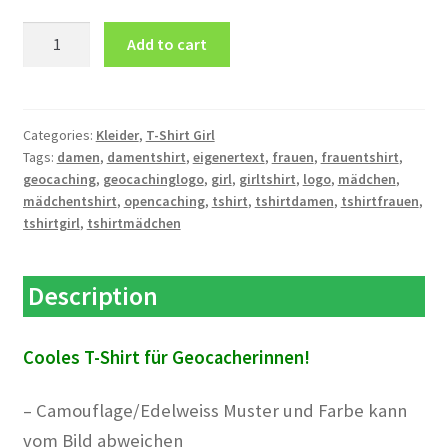
T-
Add to cart
Shirt
Girl
GEOCACHING
Logo
Categories:
Kleider
,
T-Shirt Girl
Tags:
damen
,
damentshirt
,
eigenertext
,
frauen
,
frauentshirt
,
gross
geocaching
,
geocachinglogo
,
girl
,
girltshirt
,
logo
,
mädchen
,
Eigener
mädchentshirt
,
opencaching
,
tshirt
,
tshirtdamen
,
tshirtfrauen
,
Text
tshirtgirl
,
tshirtmädchen
quantity
Description
Cooles T-Shirt für Geocacherinnen!
– Camouflage/Edelweiss Muster und Farbe kann
vom Bild abweichen