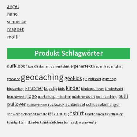
angel
nano
schnecke
magnet
molli
Produkt Schlagwörter
aufkleber
eigenertext
ch
damen
damentshirt
frauen
frauentshirt
bag
geocaching
geokids
gymbag
geocache
girl
girltshirt
kinder
karabiner
keyclip
hipsterbag
kids
kinderpullover
kindertshirt
logo
pulli
metallclip
leuchtweste
opencaching
mädchen
mädchentshirt
pullover
rucksack
schluessel
schlüsselanhänger
pulloverkinder
tshirt
tarnung
t5
schweiz
sicherheitsweste
tshirtdamen
tshirtfrauen
turnsack
warnweste
tshirtgirl
tshirtkinder
tshirtmädchen