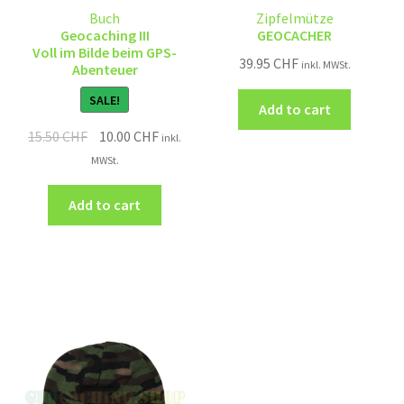
Buch
Zipfelmütze
Geocaching III
GEOCACHER
Voll im Bilde beim GPS-
39.95
CHF
inkl. MWSt.
Abenteuer
SALE!
Add to cart
15.50
CHF
10.00
CHF
inkl.
MWSt.
Add to cart