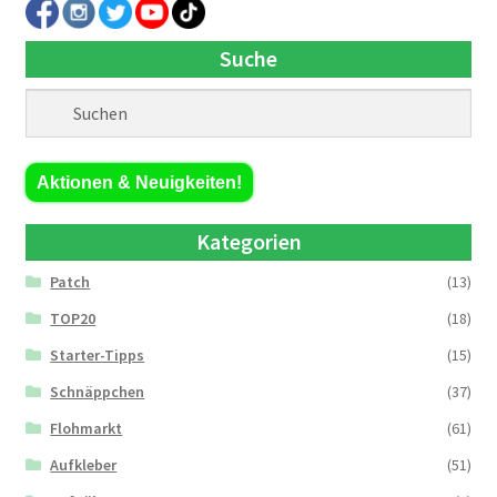
Suche
Aktionen & Neuigkeiten!
Kategorien
Patch
(13)
TOP20
(18)
Starter-Tipps
(15)
Schnäppchen
(37)
Flohmarkt
(61)
Aufkleber
(51)