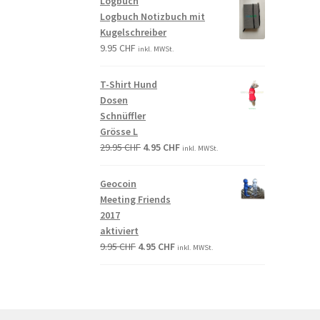
Logbuch
Logbuch Notizbuch mit
Kugelschreiber
9.95
CHF
inkl. MWSt.
T-Shirt Hund
Dosen
Schnüffler
Grösse L
29.95
CHF
4.95
CHF
inkl. MWSt.
Geocoin
Meeting Friends
2017
aktiviert
9.95
CHF
4.95
CHF
inkl. MWSt.