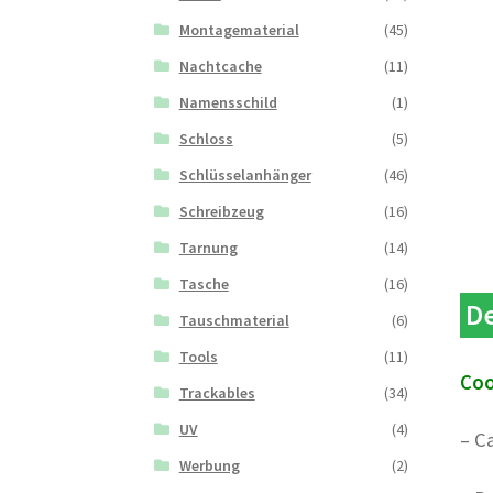
Montagematerial
(45)
Nachtcache
(11)
Namensschild
(1)
Schloss
(5)
Schlüsselanhänger
(46)
Schreibzeug
(16)
Tarnung
(14)
Tasche
(16)
De
Tauschmaterial
(6)
Tools
(11)
Coo
Trackables
(34)
UV
(4)
– C
Werbung
(2)