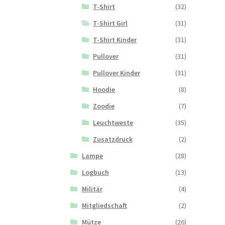
T-Shirt
(32)
T-Shirt Girl
(31)
T-Shirt Kinder
(31)
Pullover
(31)
Pullover Kinder
(31)
Hoodie
(8)
Zoodie
(7)
Leuchtweste
(35)
Zusatzdruck
(2)
Lampe
(28)
Logbuch
(13)
Militär
(4)
Mitgliedschaft
(2)
Mütze
(26)