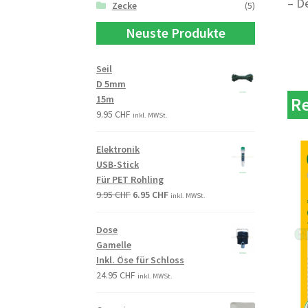
– D
Zecke
(5)
Neuste Produkte
Seil
D 5mm
15m
Re
9.95
CHF
inkl. MWSt.
Elektronik
USB-Stick
Für PET Rohling
9.95
CHF
6.95
CHF
inkl. MWSt.
Dose
Gamelle
Inkl. Öse für Schloss
24.95
CHF
inkl. MWSt.