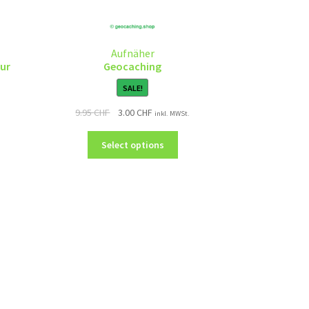
Aufnäher
our
Geocaching
SALE!
9.95
CHF
3.00
CHF
inkl. MWSt.
Select options