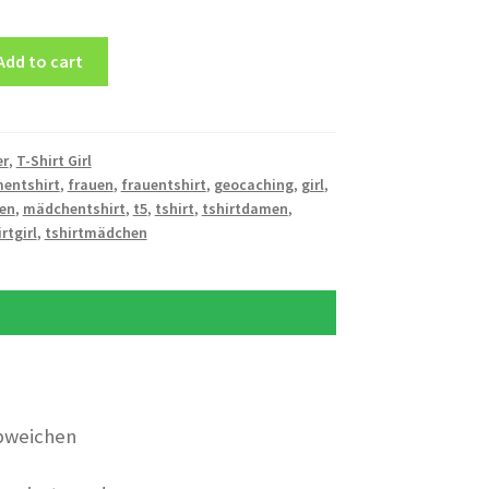
Add to cart
er
,
T-Shirt Girl
entshirt
,
frauen
,
frauentshirt
,
geocaching
,
girl
,
en
,
mädchentshirt
,
t5
,
tshirt
,
tshirtdamen
,
rtgirl
,
tshirtmädchen
bweichen