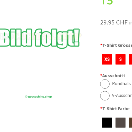
T5
29.95
CHF
i
*
T-Shirt Gröss
*
Ausschnitt
Rundhals
V-Ausschn
*
T-Shirt Farbe