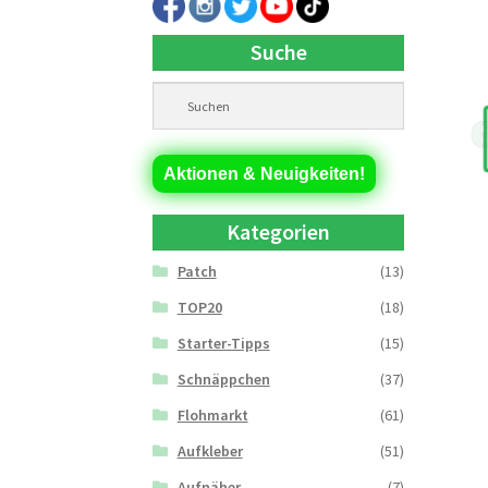
Suche
Aktionen & Neuigkeiten!
Kategorien
Patch
(13)
TOP20
(18)
Starter-Tipps
(15)
Schnäppchen
(37)
Flohmarkt
(61)
Aufkleber
(51)
Aufnäher
(7)