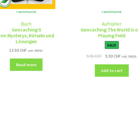
Buch
Aufnäher
Geocaching II
Geocaching The World is 
von Mysterys, Rätseln und
Playing Field
Lösungen
SALE!
13.50
CHF
inkl. MWSt.
9.95
CHF
5.50
CHF
inkl. MWSt.
Read more
Add to cart