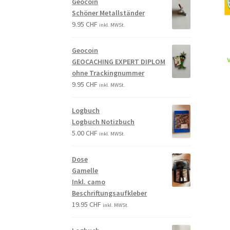
Geocoin
Schöner Metallständer
9.95
CHF
inkl. MWSt.
Geocoin
GEOCACHING EXPERT DIPLOM
ohne Trackingnummer
9.95
CHF
inkl. MWSt.
Logbuch
Logbuch Notizbuch
5.00
CHF
inkl. MWSt.
Dose
Gamelle
Inkl. camo
Beschriftungsaufkleber
19.95
CHF
inkl. MWSt.