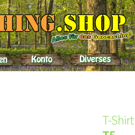
elle
Impressum
Kasse
Kontakt
Lieferung
Mein Konto
Produktein
T-Shirt