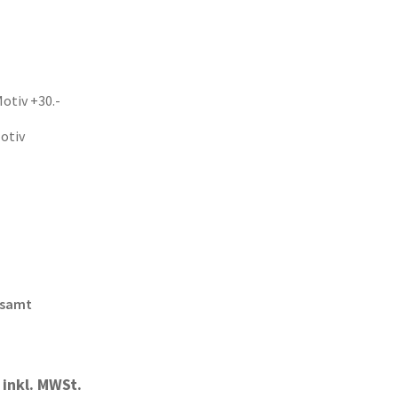
otiv +30.-
otiv
esamt
inkl. MWSt.