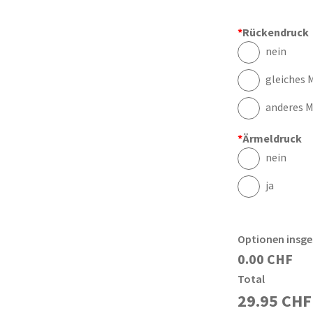
*
Rückendruck
nein
gleiches M
anderes M
*
Ärmeldruck
nein
ja
Optionen insg
0.00 CHF
Total
29.95
CHF