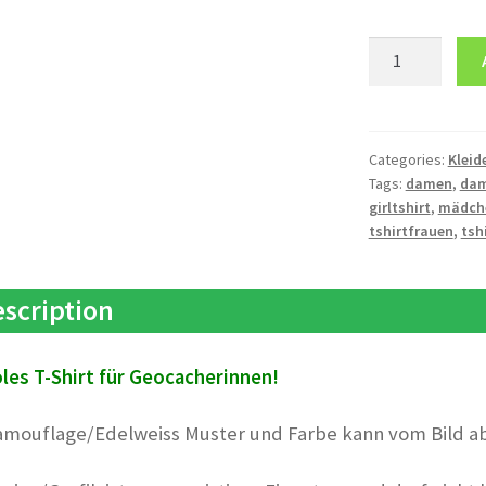
T-
Shirt
Girl
T5
quantity
Categories:
Kleid
Tags:
damen
,
dam
girltshirt
,
mädch
tshirtfrauen
,
tshi
scription
les T-Shirt für Geocacherinnen!
amouflage/Edelweiss Muster und Farbe kann vom Bild a