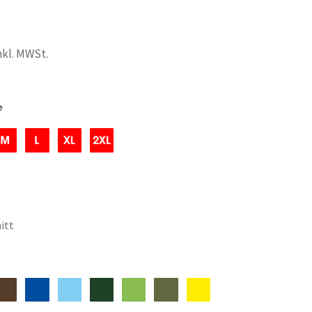
nkl. MWSt.
e
itt