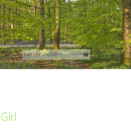
0.00
CHF
0 items
fo
 Girl