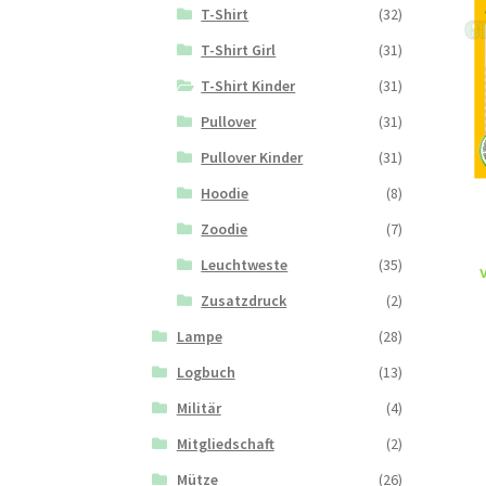
T-Shirt
(32)
T-Shirt Girl
(31)
T-Shirt Kinder
(31)
Pullover
(31)
Pullover Kinder
(31)
Hoodie
(8)
Zoodie
(7)
Leuchtweste
(35)
Zusatzdruck
(2)
Lampe
(28)
Logbuch
(13)
Militär
(4)
Mitgliedschaft
(2)
Mütze
(26)