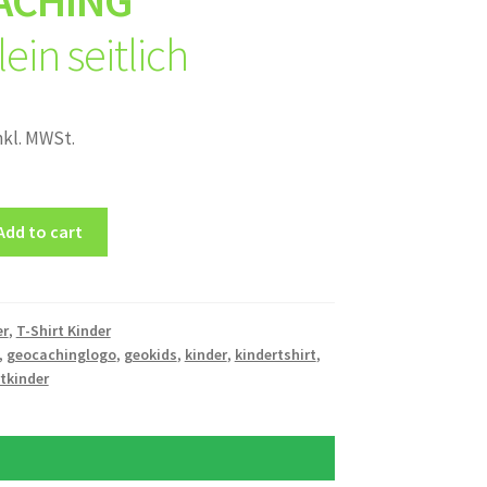
ACHING
ein seitlich
nkl. MWSt.
Add to cart
er
,
T-Shirt Kinder
,
geocachinglogo
,
geokids
,
kinder
,
kindertshirt
,
rtkinder