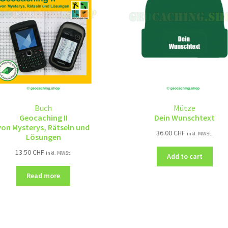
Buch
Mütze
Geocaching II
Dein Wunschtext
von Mysterys, Rätseln und
36.00
CHF
inkl. MWSt.
Lösungen
13.50
CHF
inkl. MWSt.
Add to cart
Read more