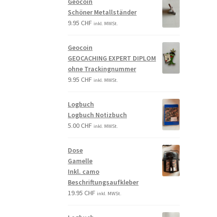
Geocoin
Schöner Metallständer
9.95
CHF
inkl. MWSt.
Geocoin
GEOCACHING EXPERT DIPLOM
ohne Trackingnummer
9.95
CHF
inkl. MWSt.
Logbuch
Logbuch Notizbuch
5.00
CHF
inkl. MWSt.
Dose
Gamelle
Inkl. camo
Beschriftungsaufkleber
19.95
CHF
inkl. MWSt.