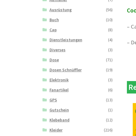
Ausrüstung
(56)
Coo
Buch
(10)
– C
Cap
(8)
Dienstleistungen
(4)
– D
Diverses
(3)
Dose
(71)
Dosen Schnüffler
(19)
Elektronik
(3)
Re
Fanartikel
(6)
GPS
(13)
Gutschein
(1)
Klebeband
(12)
Kleider
(216)