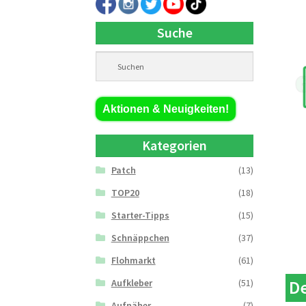
Suche
Aktionen & Neuigkeiten!
Kategorien
Patch
(13)
TOP20
(18)
Starter-Tipps
(15)
Schnäppchen
(37)
Flohmarkt
(61)
Aufkleber
(51)
De
Aufnäher
(7)