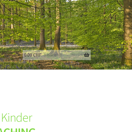
0.00
CHF
0 items
fo
t Kinder