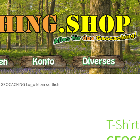
elle
Impressum
Kasse
Kontakt
Lieferung
Mein Konto
Produktein
r GEOCACHING Logo klein seitlich
T-Shir