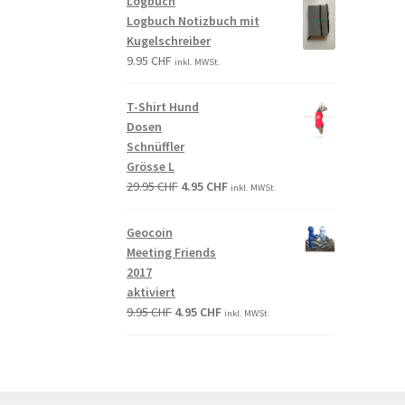
Logbuch
Logbuch Notizbuch mit
Kugelschreiber
9.95
CHF
inkl. MWSt.
T-Shirt Hund
Dosen
Schnüffler
Grösse L
29.95
CHF
4.95
CHF
inkl. MWSt.
Geocoin
Meeting Friends
2017
aktiviert
9.95
CHF
4.95
CHF
inkl. MWSt.