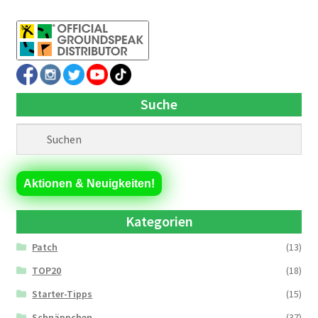
Suche
Aktionen & Neuigkeiten!
Kategorien
Patch
(13)
TOP20
(18)
Starter-Tipps
(15)
Schnäppchen
(37)