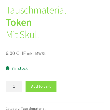
Tauschmaterial
Token
Mit Skull
6.00
CHF
inkl. MWSt.
7 in stock
Tauschmaterial
Add to cart
Token
Mit
Skull
quantity
Category:
Tauschmaterial