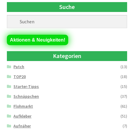
Suche
Aktionen & Neuigkeiten!
Kategorien
Patch
(13)
TOP20
(18)
Starter-Tipps
(15)
Schnäppchen
(37)
Flohmarkt
(61)
Aufkleber
(51)
Aufnäher
(7)