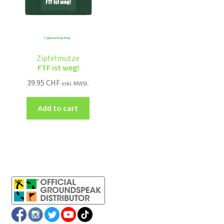
Zipfelmütze
FTF ist weg!
39.95
CHF
inkl. MWSt.
Add to cart