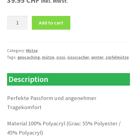
39.95
CHF
inkl. MWSt.
Zipfelmütze
Add to cart
Sissi-
Cacher
quantity
Category:
Mütze
Tags:
geocaching
,
mütze
,
sissi
,
sissicacher
,
winter
,
zipfelmütze
Description
Perfekte Passform und angenehmer
Tragekomfort
Material 100% Polyacryl (Grau: 55% Polyester /
45% Polyacryl)