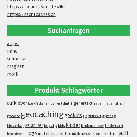
https://cacherteam.ch/wiki
https://nachtcaches.ch
Suchanfragen
angel
nano
schnecke
magnet
molli
Produkt Schlagwörter
aufkleber
eigenertext
ch
damen
damentshirt
frauen
frauentshirt
bag
geocaching
geokids
gymbag
geocache
girl
girltshirt
kinder
karabiner
keyclip
hipsterbag
kids
kinderpullover
kindertshirt
logo
pulli
metallclip
leuchtweste
opencaching
mädchen
mädchentshirt