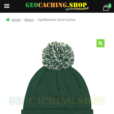
0
Home
Mütze
Zipfelmütze Sissi-Cacher
🔍