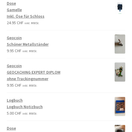
Dose
Gamelle
Inkl. Öse für Schloss
24.95
CHF
inkl. MWSt.
Geocoin
Schöner Metallständer
9.95
CHF
inkl. MWSt.
Geocoin
GEOCACHING EXPERT DIPLOM
ohne Trackingnummer
9.95
CHF
inkl. MWSt.
Logbuch
Logbuch Notizbuch
5.00
CHF
inkl. MWSt.
Dose