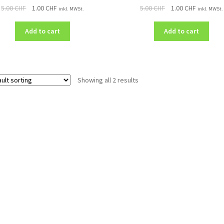
5.00
CHF
1.00
CHF
5.00
CHF
1.00
CHF
inkl. MWSt.
inkl. MWSt.
Add to cart
Add to cart
Showing all 2 results