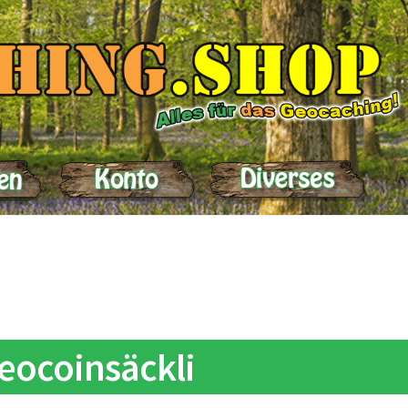
elle
Impressum
Kasse
Kontakt
Lieferung
Mein Konto
Produktein
eocoinsäckli