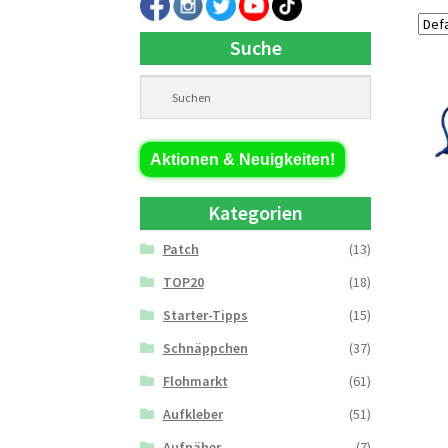
Suche
Aktionen & Neuigkeiten!
Kategorien
Patch
(13)
TOP20
(18)
Starter-Tipps
(15)
Schnäppchen
(37)
Flohmarkt
(61)
Aufkleber
(51)
Aufnäher
(7)