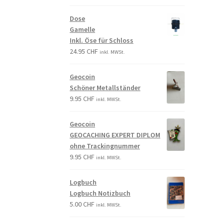
Dose
Gamelle
Inkl. Öse für Schloss
24.95
CHF
inkl. MWSt.
Geocoin
Schöner Metallständer
9.95
CHF
inkl. MWSt.
Geocoin
GEOCACHING EXPERT DIPLOM
ohne Trackingnummer
9.95
CHF
inkl. MWSt.
Logbuch
Logbuch Notizbuch
5.00
CHF
inkl. MWSt.