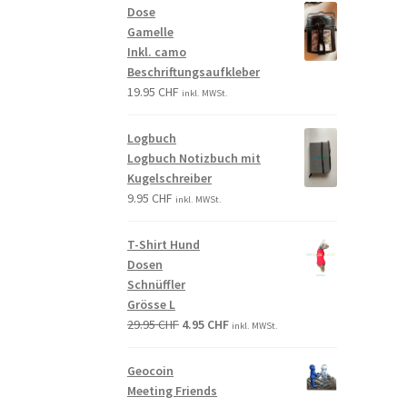
Dose
Gamelle
Inkl. camo
Beschriftungsaufkleber
19.95
CHF
inkl. MWSt.
Logbuch
Logbuch Notizbuch mit
Kugelschreiber
9.95
CHF
inkl. MWSt.
T-Shirt Hund
Dosen
Schnüffler
Grösse L
29.95
CHF
4.95
CHF
inkl. MWSt.
Geocoin
Meeting Friends