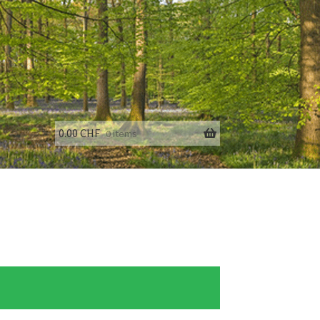
0.00
CHF
0 items
fo