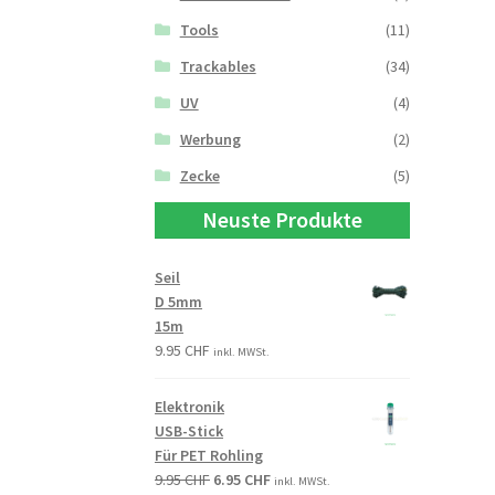
Tools
(11)
Trackables
(34)
UV
(4)
Werbung
(2)
Zecke
(5)
Neuste Produkte
Seil
D 5mm
15m
9.95
CHF
inkl. MWSt.
Elektronik
USB-Stick
Für PET Rohling
9.95
CHF
6.95
CHF
inkl. MWSt.