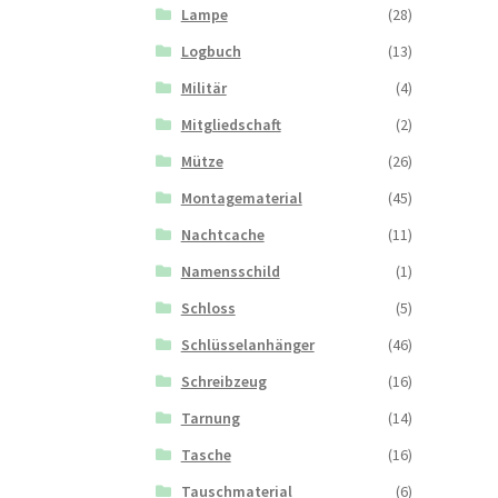
Lampe
(28)
Logbuch
(13)
Militär
(4)
Mitgliedschaft
(2)
Mütze
(26)
Montagematerial
(45)
Nachtcache
(11)
Namensschild
(1)
Schloss
(5)
Schlüsselanhänger
(46)
Schreibzeug
(16)
Tarnung
(14)
Tasche
(16)
Tauschmaterial
(6)