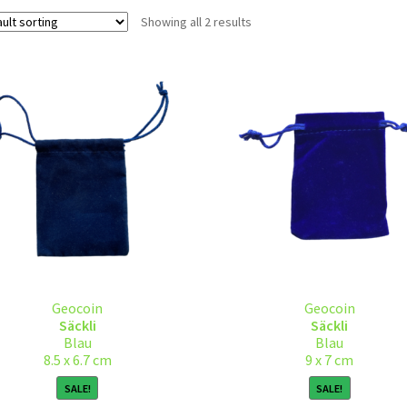
Showing all 2 results
Geocoin
Geocoin
Säckli
Säckli
Blau
Blau
8.5 x 6.7 cm
9 x 7 cm
SALE!
SALE!