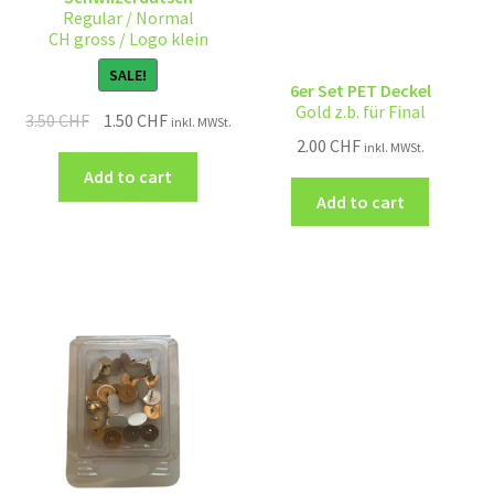
Regular / Normal
CH gross / Logo klein
SALE!
6er Set PET Deckel
Gold z.b. für Final
3.50
CHF
1.50
CHF
inkl. MWSt.
2.00
CHF
inkl. MWSt.
Add to cart
Add to cart