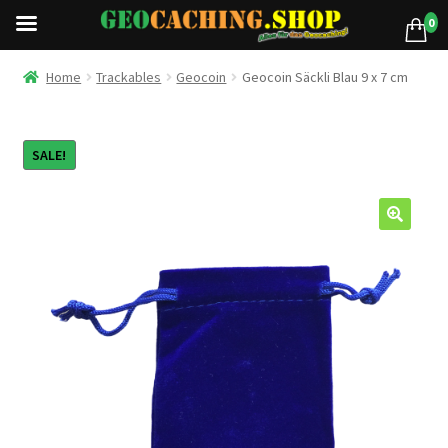
0
Home
Trackables
Geocoin
Geocoin Säckli Blau 9 x 7 cm
SALE!
🔍