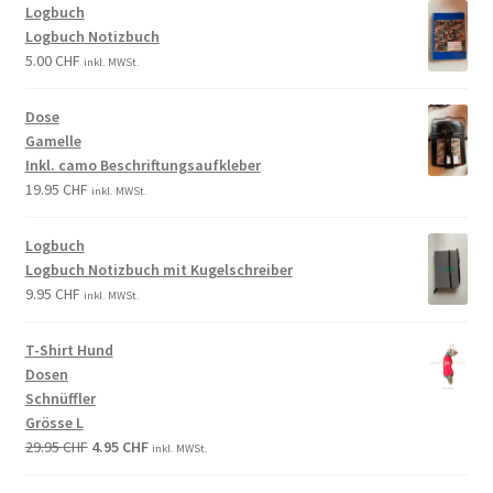
Logbuch
Logbuch Notizbuch
5.00
CHF
inkl. MWSt.
Dose
Gamelle
Inkl. camo Beschriftungsaufkleber
19.95
CHF
inkl. MWSt.
Logbuch
Logbuch Notizbuch mit Kugelschreiber
9.95
CHF
inkl. MWSt.
T-Shirt Hund
Dosen
Schnüffler
Grösse L
29.95
CHF
4.95
CHF
inkl. MWSt.