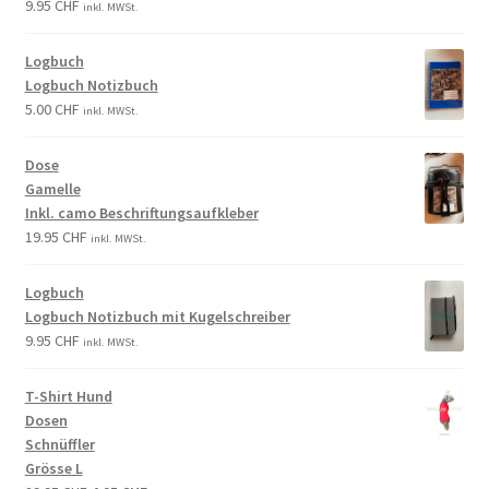
9.95
CHF
inkl. MWSt.
Logbuch
Logbuch Notizbuch
5.00
CHF
inkl. MWSt.
Dose
Gamelle
Inkl. camo Beschriftungsaufkleber
19.95
CHF
inkl. MWSt.
Logbuch
Logbuch Notizbuch mit Kugelschreiber
9.95
CHF
inkl. MWSt.
T-Shirt Hund
Dosen
Schnüffler
Grösse L