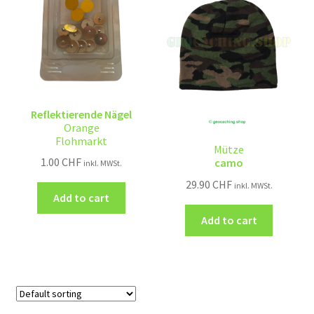
Reflektierende Nägel
Orange
Flohmarkt
Mütze
1.00
CHF
camo
inkl. MWSt.
29.90
CHF
inkl. MWSt.
Add to cart
Add to cart