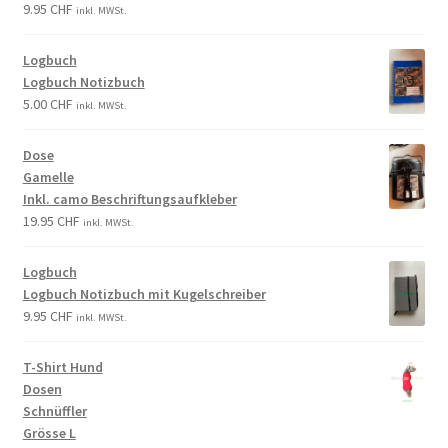
9.95
CHF
inkl. MWSt.
Logbuch
Logbuch Notizbuch
5.00
CHF
inkl. MWSt.
Dose
Gamelle
Inkl. camo Beschriftungsaufkleber
19.95
CHF
inkl. MWSt.
Logbuch
Logbuch Notizbuch mit Kugelschreiber
9.95
CHF
inkl. MWSt.
T-Shirt Hund
Dosen
Schnüffler
Grösse L