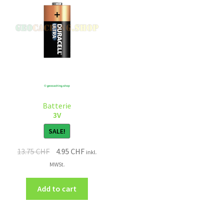
Batterie
3V
SALE!
13.75
CHF
4.95
CHF
inkl.
MWSt.
Add to cart