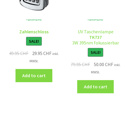
Zahlenschloss
UV Taschenlampe
TK737
SALE!
3W 395nm fokussierbar
SALE!
49.95
CHF
29.95
CHF
inkl.
MWSt.
79.95
CHF
50.00
CHF
inkl.
MWSt.
Add to cart
Add to cart