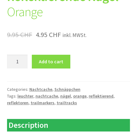
Orange
9.95
CHF
4.95
CHF
inkl. MWSt.
Reflektierende
Add to cart
Nägel
Orange
quantity
Categories:
Nachtcache
,
Schnäppchen
Tags:
leuchter
,
nachtcache
,
nägel
,
orange
,
reflektierend
,
reflektoren
,
trailmarkers
,
trailtracks
Description