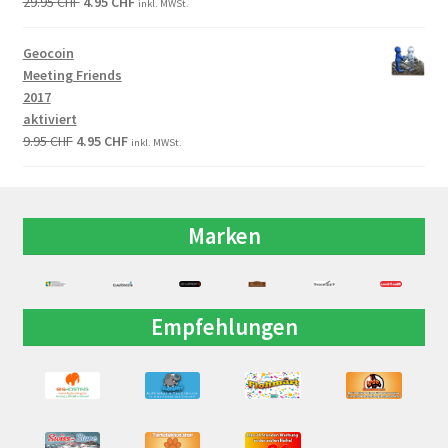
29.95
CHF
4.95
CHF
inkl. MWSt.
Geocoin
Meeting Friends
2017
aktiviert
9.95
CHF
4.95
CHF
inkl. MWSt.
Marken
Empfehlungen