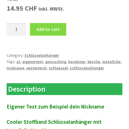
14.95
CHF
inkl. MWSt.
Schlüsselanhänger
Add to cart
Karabiner
AT
Eigener
Text
Category:
Schlüsselanhänger
Tags:
at
,
eigenertext
,
geocaching
,
karabiner
,
keyclip
,
metallclip
,
quantity
nickname
,
oesterreich
,
schluessel
,
schlüsselanhänger
Description
Eigener Text zum Beispiel dein Nickname
Cooler Stoffband Schlüsselanhänger mit