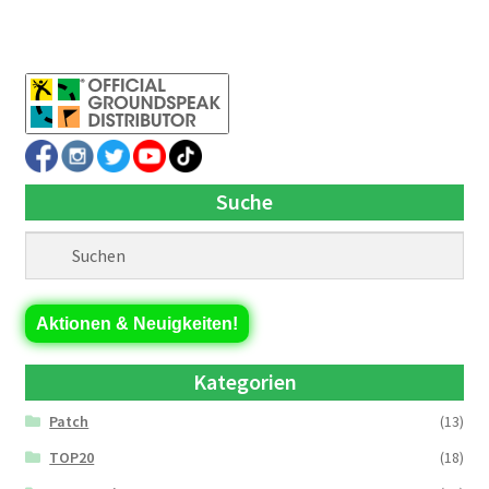
Suche
Aktionen & Neuigkeiten!
Kategorien
Patch
(13)
TOP20
(18)