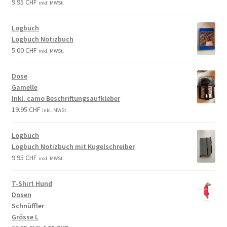
9.95
CHF
inkl. MWSt.
Logbuch
Logbuch Notizbuch
5.00
CHF
inkl. MWSt.
Dose
Gamelle
Inkl. camo Beschriftungsaufkleber
19.95
CHF
inkl. MWSt.
Logbuch
Logbuch Notizbuch mit Kugelschreiber
9.95
CHF
inkl. MWSt.
T-Shirt Hund
Dosen
Schnüffler
Grösse L