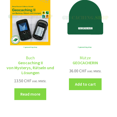
Buch
Mütze
Geocaching II
GEOCACHERIN
von Mysterys, Rätseln und
36.00
CHF
inkl. MWSt.
Lösungen
13.50
CHF
inkl. MWSt.
Add to cart
Read more