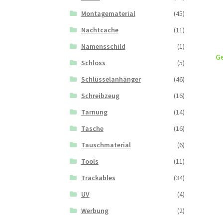
Montagematerial
(45)
Nachtcache
(11)
Namensschild
(1)
Ge
Schloss
(5)
Schlüsselanhänger
(46)
Schreibzeug
(16)
Tarnung
(14)
Tasche
(16)
Tauschmaterial
(6)
Tools
(11)
Trackables
(34)
UV
(4)
Werbung
(2)