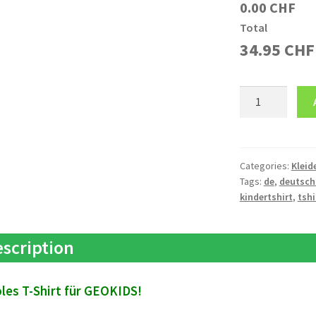
0.00 CHF
Total
34.95
CHF
T-
Shirt
Kinder
DE
Eigener
Categories:
Kleid
Tags:
de
,
deutsch
Text
kindertshirt
,
tshi
quantity
scription
les T-Shirt für GEOKIDS!