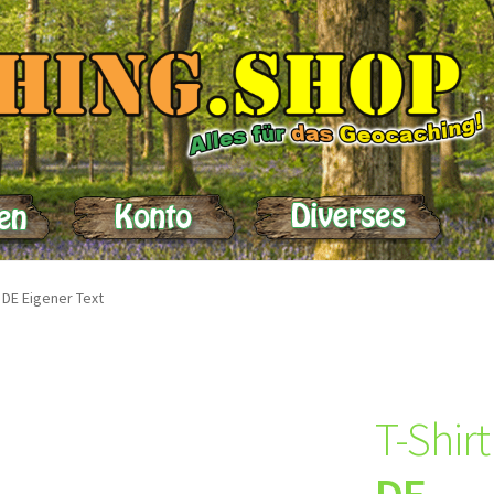
elle
Impressum
Kasse
Kontakt
Lieferung
Mein Konto
Produktein
r DE Eigener Text
T-Shir