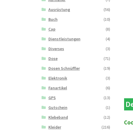
Ausrüstung
(56)
Buch
(10)
Cap
(8)
Dienstleistungen
(4)
Diverses
(3)
Dose
(71)
Dosen Schnüffler
(19)
Elektronik
(3)
Fanartikel
(6)
GPS
(13)
De
Gutschein
(1)
Klebeband
(12)
Coo
Kleider
(216)