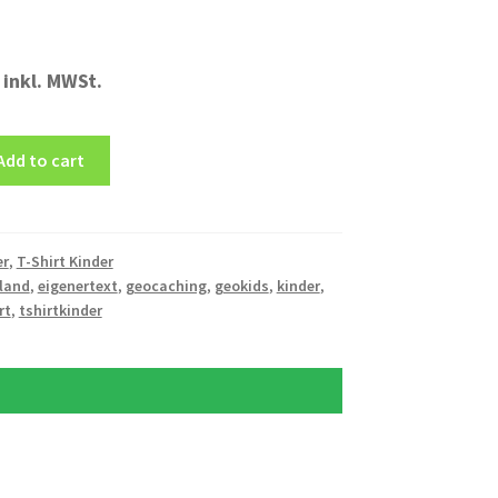
inkl. MWSt.
Add to cart
er
,
T-Shirt Kinder
land
,
eigenertext
,
geocaching
,
geokids
,
kinder
,
rt
,
tshirtkinder