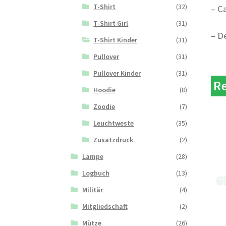
T-Shirt
(32)
– C
T-Shirt Girl
(31)
– D
T-Shirt Kinder
(31)
Pullover
(31)
Pullover Kinder
(31)
Re
Hoodie
(8)
Zoodie
(7)
Leuchtweste
(35)
Zusatzdruck
(2)
Lampe
(28)
Logbuch
(13)
Militär
(4)
Mitgliedschaft
(2)
Mütze
(26)