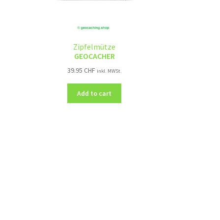
Zipfelmütze
GEOCACHER
39.95
CHF
inkl. MWSt.
Add to cart