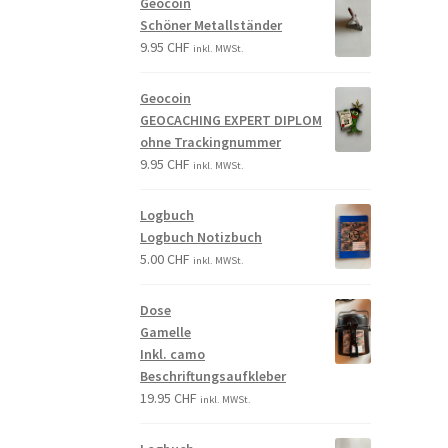
Geocoin
Schöner Metallständer
9.95
CHF
inkl. MWSt.
Geocoin
GEOCACHING EXPERT DIPLOM
ohne Trackingnummer
9.95
CHF
inkl. MWSt.
Logbuch
Logbuch Notizbuch
5.00
CHF
inkl. MWSt.
Dose
Gamelle
Inkl. camo
Beschriftungsaufkleber
19.95
CHF
inkl. MWSt.