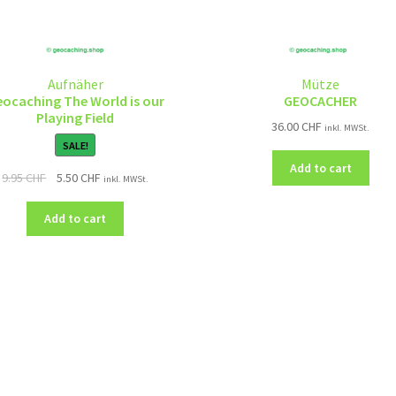
Aufnäher
Mütze
ocaching The World is our
GEOCACHER
Playing Field
36.00
CHF
inkl. MWSt.
SALE!
Add to cart
9.95
CHF
5.50
CHF
inkl. MWSt.
Add to cart