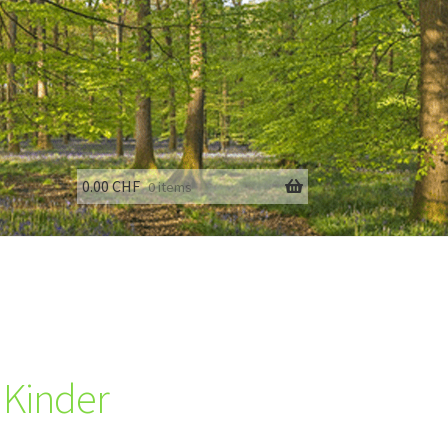
0.00
CHF
0 items
fo
t Kinder