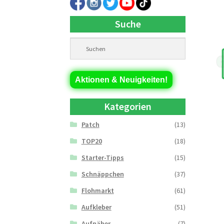
Suche
Aktionen & Neuigkeiten!
Kategorien
Patch
(13)
TOP20
(18)
Starter-Tipps
(15)
Schnäppchen
(37)
Flohmarkt
(61)
Aufkleber
(51)
Aufnäher
(7)