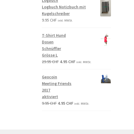
Logbuch
Logbuch Notizbuch mit
Kugelschreiber
9.95
CHF
inkl. MWSt.
T-Shirt Hund
Dosen
Schnüffler
Grösse L
29.95
CHF
4.95
CHF
inkl. MWSt.
Geocoin
Meeting Friends
2017
aktiviert
9.95
CHF
4.95
CHF
inkl. MWSt.