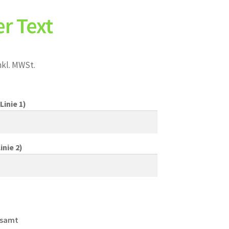
r Text
nkl. MWSt.
Linie 1)
inie 2)
esamt