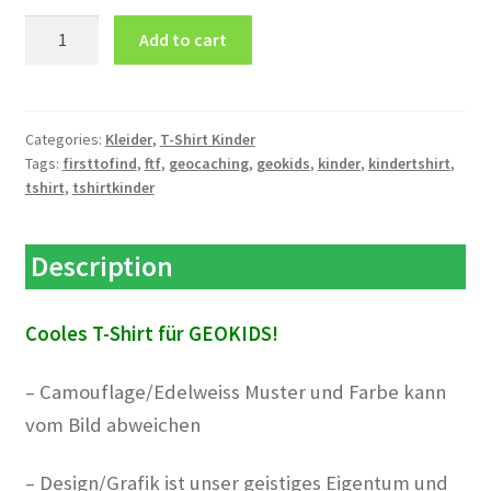
T-
Add to cart
Shirt
Kinder
FTF
quantity
Categories:
Kleider
,
T-Shirt Kinder
Tags:
firsttofind
,
ftf
,
geocaching
,
geokids
,
kinder
,
kindertshirt
,
tshirt
,
tshirtkinder
Description
Cooles T-Shirt für GEOKIDS!
– Camouflage/Edelweiss Muster und Farbe kann
vom Bild abweichen
– Design/Grafik ist unser geistiges Eigentum und