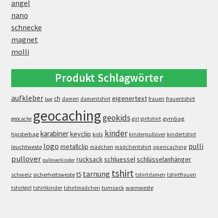
angel
nano
schnecke
magnet
molli
Produkt Schlagwörter
aufkleber
eigenertext
ch
damen
damentshirt
frauen
frauentshirt
bag
geocaching
geokids
gymbag
geocache
girl
girltshirt
kinder
karabiner
keyclip
hipsterbag
kids
kinderpullover
kindertshirt
logo
pulli
metallclip
leuchtweste
opencaching
mädchen
mädchentshirt
pullover
rucksack
schluessel
schlüsselanhänger
pulloverkinder
tshirt
tarnung
t5
schweiz
sicherheitsweste
tshirtdamen
tshirtfrauen
turnsack
warnweste
tshirtgirl
tshirtkinder
tshirtmädchen