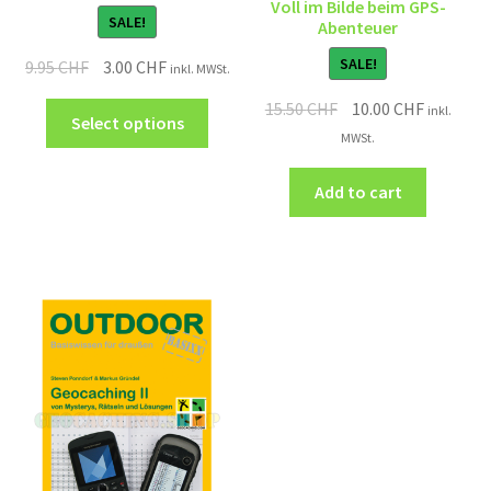
Voll im Bilde beim GPS-
SALE!
Abenteuer
SALE!
9.95
CHF
3.00
CHF
inkl. MWSt.
15.50
CHF
10.00
CHF
inkl.
Select options
MWSt.
Add to cart