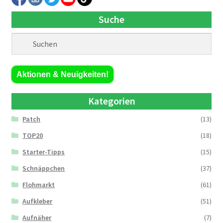
Suche
Aktionen & Neuigkeiten!
Kategorien
Patch
(13)
TOP20
(18)
Starter-Tipps
(15)
Schnäppchen
(37)
Flohmarkt
(61)
Aufkleber
(51)
Aufnäher
(7)