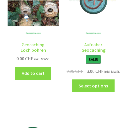
Geocaching
Aufnäher
Loch bohren
Geocaching
0.00
CHF
SALE!
inkl. MWSt.
9.95
CHF
3.00
CHF
inkl. MWSt.
Add to cart
Select options