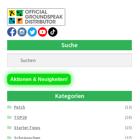
Suche
Aktionen & Neuigkeiten!
Kategorien
Patch
(13)
TOP20
(18)
Starter-Tipps
(15)
Schnäppchen
(37)