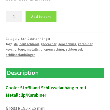
Schlüsselanhänger
Add to cart
Karabiner
DE
GEOCACHER
Logo
Category:
Schlüsselanhänger
Tags:
de
,
deutschland
,
geocacher
,
geocaching
,
karabiner
,
quantity
keyclip
,
logo
,
metallclip
,
opencaching
,
schluessel
,
schlüsselanhänger
Description
Cooler Stoffband Schlüsselanhänger mit
Metallclip/Karabiner
Grösse
195 x 25 mm